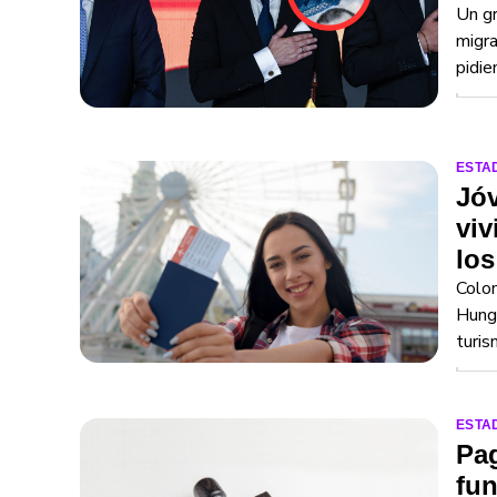
Un gr
migra
pidie
ESTA
Jó
viv
los
Colom
Hungr
turi
ESTA
Pag
fun