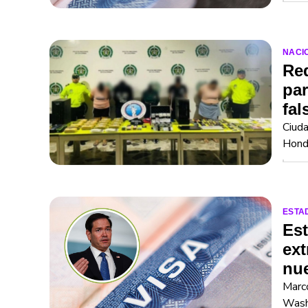
NACI
Red
par
fal
Ciuda
Hond
ESTA
Est
ext
nu
Marco
Washi