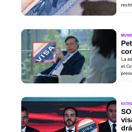
restr
MUN
Pet
con
La ad
el Co
presi
ESTA
SOS
vis
dr