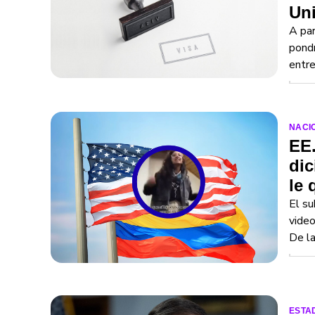
Uni
A par
pondr
entre
NACI
EE.
dic
le 
El su
video
De la
ESTA