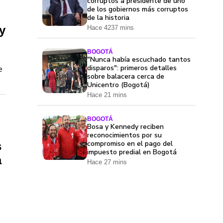
corruptos a presidente de uno
de los gobiernos más corruptos
de la historia
y
Hace 4237 mins
BOGOTÁ
"Nunca había escuchado tantos
disparos": primeros detalles
e
sobre balacera cerca de
Unicentro (Bogotá)
Hace 21 mins
BOGOTÁ
Bosa y Kennedy reciben
reconocimientos por su
compromiso en el pago del
s
impuesto predial en Bogotá
a
Hace 27 mins