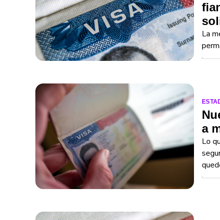
fia
sol
La me
perma
ESTA
Nue
a m
Lo qu
segur
quede