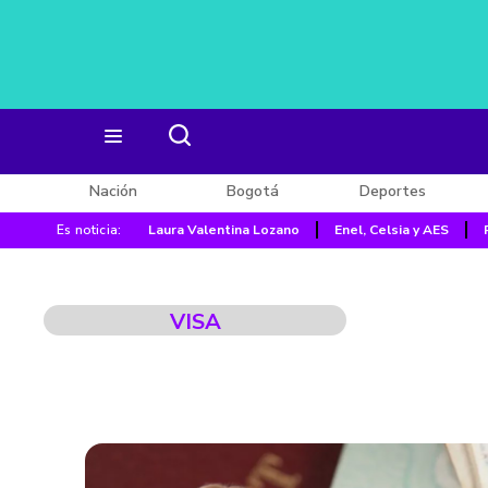
Nación
Bogotá
Deportes
Es noticia:
Laura Valentina Lozano
Enel, Celsia y AES
VISA