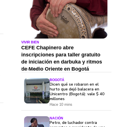
VIVIR BIEN
CEFE Chapinero abre
inscripciones para taller gratuito
de iniciación en darbuka y ritmos
de Medio Oriente en Bogotá
Hace 7 mins
.
BOGOTÁ
Dicen qué se robaron en el
hurto que dejó balacera en
Unicentro (Bogotá): vale $ 40
millones
Hace 10 mins
NACIÓN
Petro, de luchador contra