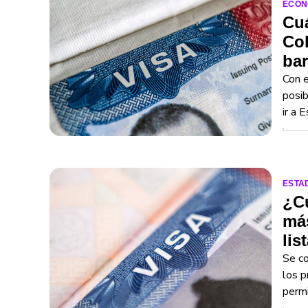
ECON
Cuá
Col
bar
Con e
posib
ir a 
ESTA
¿Cu
más
lis
Se co
los p
permi