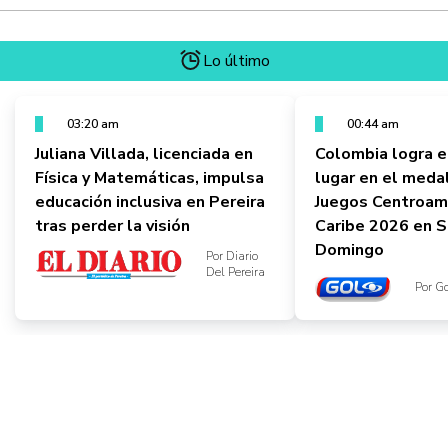
Lo último
03:20 am
00:44 am
Juliana Villada, licenciada en
Colombia logra 
Física y Matemáticas, impulsa
lugar en el meda
educación inclusiva en Pereira
Juegos Centroame
tras perder la visión
Caribe 2026 en 
Domingo
Por Diario
Del Pereira
Por G