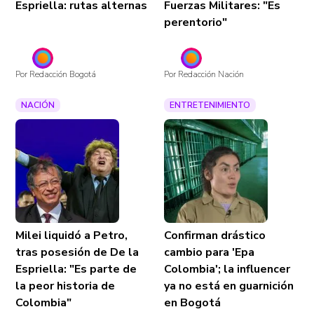
Espriella: rutas alternas
Fuerzas Militares: "Es
perentorio"
Por Redacción Bogotá
Por Redacción Nación
NACIÓN
ENTRETENIMIENTO
Milei liquidó a Petro,
Confirman drástico
tras posesión de De la
cambio para 'Epa
Espriella: "Es parte de
Colombia'; la influencer
la peor historia de
ya no está en guarnición
Colombia"
en Bogotá