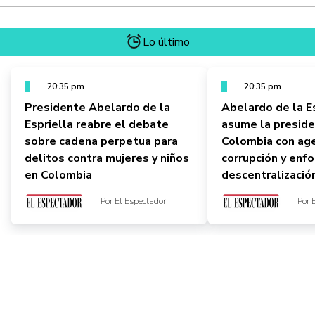
Lo último
20:35 pm
20:35 pm
Presidente Abelardo de la
Abelardo de la E
Espriella reabre el debate
asume la preside
sobre cadena perpetua para
Colombia con age
delitos contra mujeres y niños
corrupción y enf
en Colombia
descentralizació
Por El Espectador
Por 