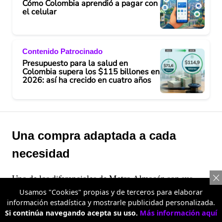
Cómo Colombia aprendió a pagar con
el celular
Contenido Patrocinado
Presupuesto para la salud en
Colombia supera los $115 billones en
2026: así ha crecido en cuatro años
Una compra adaptada a cada
necesidad
Uno de los diferenciales de Metro Almacén son sus
precios escalonados, una alternativa que permite
Usamos "Cookies" propias y de terceros para elaborar
información estadística y mostrarle publicidad personalizada.
acceder a mejores precios cuando se compran más
Si continúa navegando acepta su uso.
Más información aquí
unidades de un mismo producto, sin dejar de ofrecer