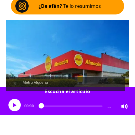
¿De afán?
Te lo resumimos
Metro Alquería
Escucha el artículo
00:00
…