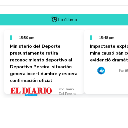
Lo último
15:50 pm
15:48 pm
Ministerio del Deporte
Impactante explo
presuntamente retira
mina causó pánic
reconocimiento deportivo al
evidenció dramát
Deportivo Pereira: situación
Por B
genera incertidumbre y espera
confirmación oficial
Por Diario
Del Pereira