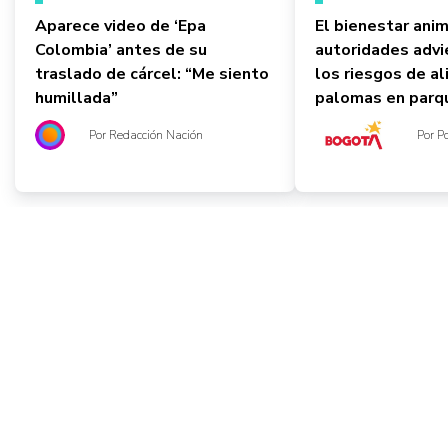
Aparece video de ‘Epa
El bienestar ani
Colombia’ antes de su
autoridades advi
traslado de cárcel: “Me siento
los riesgos de a
humillada”
palomas en parqu
Por Redacción Nación
Por P