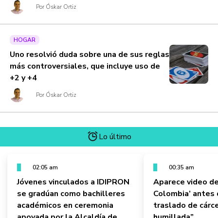
Por Óskar Ortiz
HOGAR
Uno resolvió duda sobre una de sus reglas
más controversiales, que incluye uso de
+2 y +4
Por Óskar Ortiz
Lo último
02:05 am
00:35 am
Jóvenes vinculados a IDIPRON
Aparece video de
se gradúan como bachilleres
Colombia’ antes 
académicos en ceremonia
traslado de cárce
apoyada por la Alcaldía de
humillada”