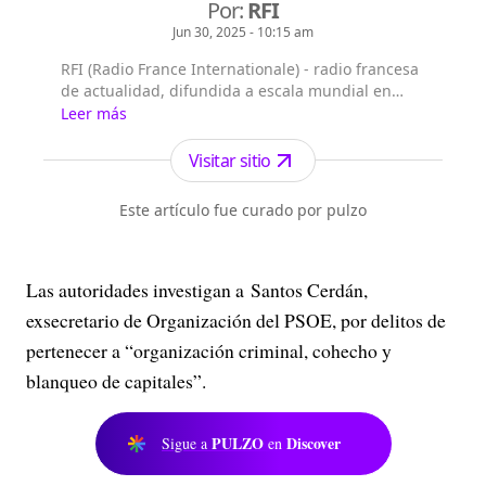
Por:
RFI
Jun 30, 2025 - 10:15 am
RFI (Radio France Internationale) - radio francesa
de actualidad, difundida a escala mundial en
francés y en 15 idiomas más*, mediante 156
Leer más
repetidores de FM en ondas medias y cortas en
una treintena de satélites a destino de los cinco
Visitar sitio
continentes, en Internet y en aplicaciones
conectadas, que cuenta con más de 2.000 radios
Este artículo fue curado por pulzo
asociadas que emiten sus progra...
Las autoridades investigan a Santos Cerdán,
exsecretario de Organización del PSOE, por delitos de
pertenecer a “organización criminal, cohecho y
blanqueo de capitales”.
PULZO
Discover
Sigue a
en