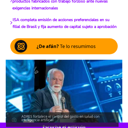
productos fabricados con trabajo forzoso ante nuevas
exigencias internacionales
ISA completa emisión de acciones preferenciales en su
filial de Brasil y fija aumento de capital sujeto a aprobación
¿De afán?
Te lo resumimos
ADRES fortalece el control del gasto en salud con
inteligencia artificial
Escucha el artículo