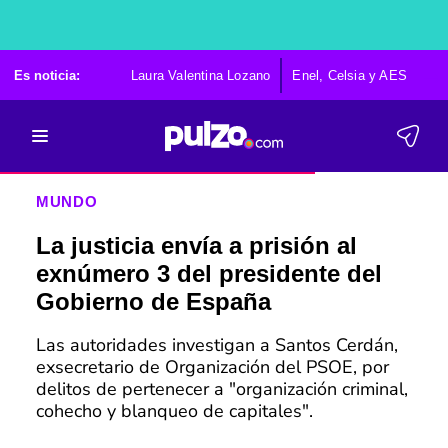
Es noticia:
Laura Valentina Lozano
Enel, Celsia y AES
Po
MUNDO
La justicia envía a prisión al
exnúmero 3 del presidente del
Gobierno de España
Las autoridades investigan a Santos Cerdán,
exsecretario de Organización del PSOE, por
delitos de pertenecer a "organización criminal,
cohecho y blanqueo de capitales".