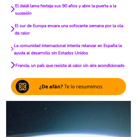
El dalái lama festeja sus 90 años y abre la puerta a la
sucesión
El sur de Europa encara una sofocante semana por la ola
de calor
La comunidad internacional intenta relanzar en España la
ayuda al desarrollo sin Estados Unidos
Francia, un país que resiste al calor sin aire acondicionado
¿De afán?
Te lo resumimos