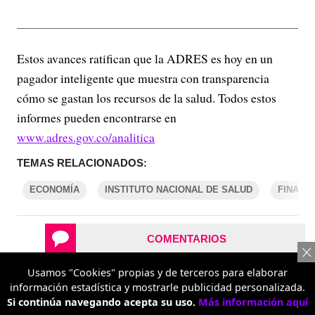
Estos avances ratifican que la ADRES es hoy en un
pagador inteligente que muestra con transparencia
cómo se gastan los recursos de la salud. Todos estos
informes pueden encontrarse en
www.adres.gov.co/analitica
TEMAS RELACIONADOS:
ECONOMÍA
INSTITUTO NACIONAL DE SALUD
FINANZ
COMENTARIOS
Usamos "Cookies" propias y de terceros para elaborar
REPORTAR UN ERROR
información estadística y mostrarle publicidad personalizada.
Si continúa navegando acepta su uso.
Más información aquí