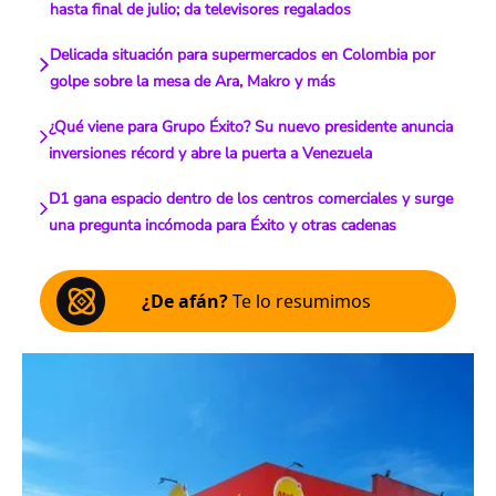
hasta final de julio; da televisores regalados
Delicada situación para supermercados en Colombia por
golpe sobre la mesa de Ara, Makro y más
¿Qué viene para Grupo Éxito? Su nuevo presidente anuncia
inversiones récord y abre la puerta a Venezuela
D1 gana espacio dentro de los centros comerciales y surge
una pregunta incómoda para Éxito y otras cadenas
¿De afán?
Te lo resumimos