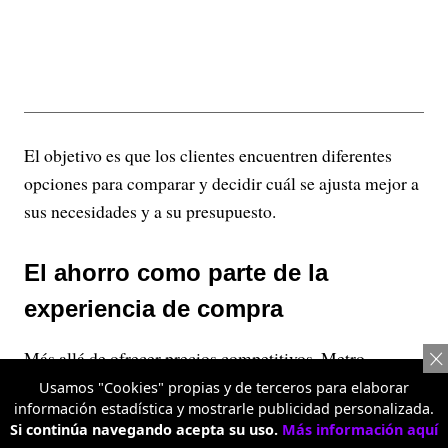
El objetivo es que los clientes encuentren diferentes
opciones para comparar y decidir cuál se ajusta mejor a
sus necesidades y a su presupuesto.
El ahorro como parte de la
experiencia de compra
Más allá de ofrecer precios competitivos, Metro
Almacén busca que el ahorro haga parte de la
Usamos "Cookies" propias y de terceros para elaborar
información estadística y mostrarle publicidad personalizada.
experiencia de compra. Por eso, su modelo combina
Si continúa navegando acepta su uso.
Más información aquí
variedad, diferentes presentaciones de producto y