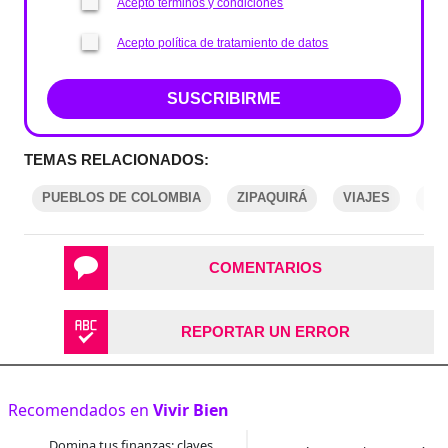
Acepto términos y condiciones
Acepto política de tratamiento de datos
SUSCRIBIRME
TEMAS RELACIONADOS:
PUEBLOS DE COLOMBIA
ZIPAQUIRÁ
VIAJES
TU
COMENTARIOS
REPORTAR UN ERROR
Recomendados en
Vivir Bien
Domina tus finanzas: claves