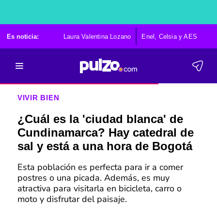
Es noticia:
Laura Valentina Lozano
Enel, Celsia y AES
Po
VIVIR BIEN
¿Cuál es la 'ciudad blanca' de
Cundinamarca? Hay catedral de
sal y está a una hora de Bogotá
Esta población es perfecta para ir a comer
postres o una picada. Además, es muy
atractiva para visitarla en bicicleta, carro o
moto y disfrutar del paisaje.