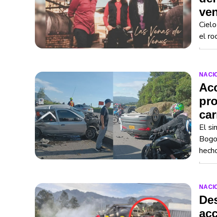
ve
Cielo
el ro
NACI
Acc
pro
car
El si
Bogot
hecho
NACI
Des
acc