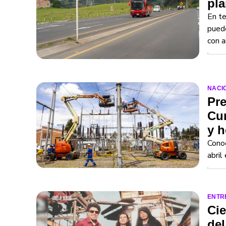
pla
En te
puede
con a
NACI
Pre
Cun
y h
Conoc
abril
ENTR
Cie
del