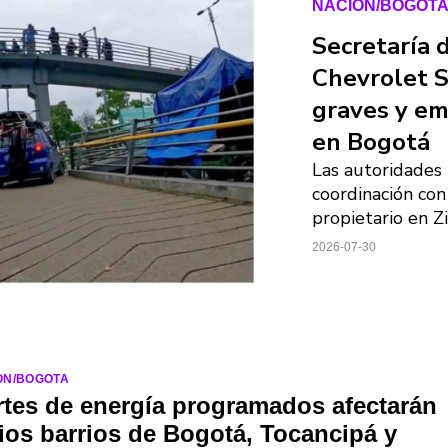
NACION/BOGOT
Secretaría 
Chevrolet S
graves y em
en Bogotá
Las autoridades 
coordinación con
propietario en Z
2026-07-30
ON/BOGOTA
tes de energía programados afectarán
ios barrios de Bogotá, Tocancipá y