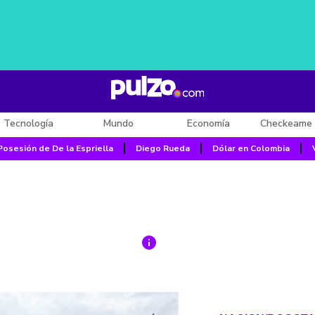
Tecnología
Mundo
Economía
Checkeame 
Posesión de De la Espriella
Diego Rueda
Dólar en Colombia