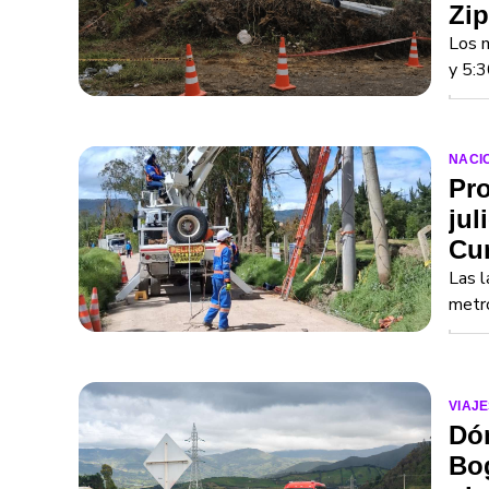
Zip
Los m
y 5:3
NACI
Pro
jul
Cu
Las l
metro
VIAJE
Dón
Bog