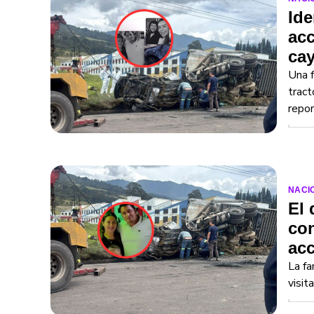
Ide
acc
ca
Una f
tract
repor
NACI
El 
con
acc
La fa
visit