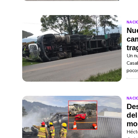
NACI
Nue
cam
tra
Un nu
Casab
pocos
NACI
Des
del
mor
Hécto