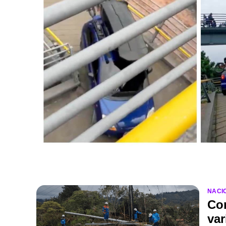
NACI
Cor
var