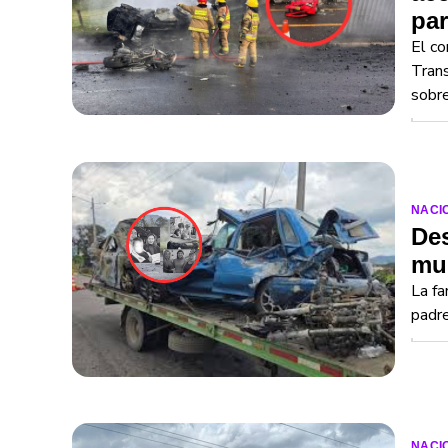
pa
El co
Trans
sobre
NACI
Des
mur
La fa
padre
NACI