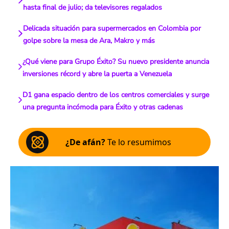
hasta final de julio; da televisores regalados
Delicada situación para supermercados en Colombia por
golpe sobre la mesa de Ara, Makro y más
¿Qué viene para Grupo Éxito? Su nuevo presidente anuncia
inversiones récord y abre la puerta a Venezuela
D1 gana espacio dentro de los centros comerciales y surge
una pregunta incómoda para Éxito y otras cadenas
¿De afán?
Te lo resumimos