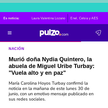
Es noticia:
Laura Valentina Lozano
Enel, Celsia y AES
Po
NACIÓN
Murió doña Nydia Quintero, la
abuela de Miguel Uribe Turbay:
"Vuela alto y en paz"
María Carolina Hoyos Turbay confirmó la
noticia en la mañana de este lunes 30 de
junio, con un emotivo mensaje publicado en
sus redes sociales.