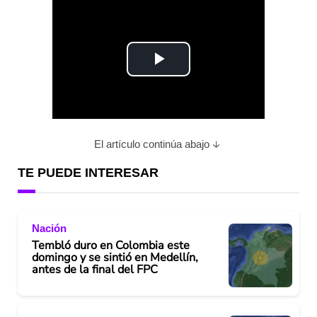
P
l
a
El artículo continúa abajo
y
TE PUEDE INTERESAR
V
Nación
i
Tembló duro en Colombia este
domingo y se sintió en Medellín,
d
antes de la final del FPC
e