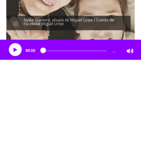
Nydia Quintero, abuela de Miguel Uribe / Cuenta de
Facebook Miguel Uribe
Escucha el artículo
00:00
…