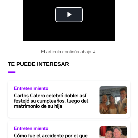
P
l
a
El artículo continúa abajo
y
TE PUEDE INTERESAR
V
Entretenimiento
i
Carlos Calero celebró doble: así
festejó su cumpleaños, luego del
d
matrimonio de su hija
e
Entretenimiento
o
Cómo fue el accidente por el que