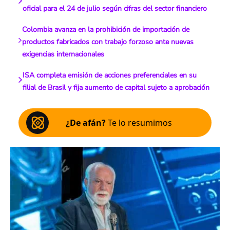
oficial para el 24 de julio según cifras del sector financiero
Colombia avanza en la prohibición de importación de
productos fabricados con trabajo forzoso ante nuevas
exigencias internacionales
ISA completa emisión de acciones preferenciales en su
filial de Brasil y fija aumento de capital sujeto a aprobación
¿De afán?
Te lo resumimos