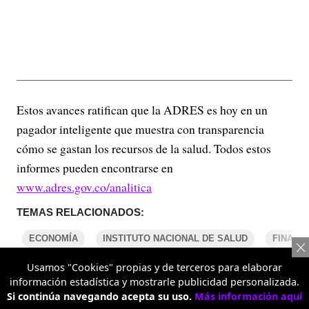
Estos avances ratifican que la ADRES es hoy en un
pagador inteligente que muestra con transparencia
cómo se gastan los recursos de la salud. Todos estos
informes pueden encontrarse en
www.adres.gov.co/analitica
TEMAS RELACIONADOS:
ECONOMÍA
INSTITUTO NACIONAL DE SALUD
FINANZ
Usamos "Cookies" propias y de terceros para elaborar
información estadística y mostrarle publicidad personalizada.
COMENTARIOS
Si continúa navegando acepta su uso.
Más información aquí