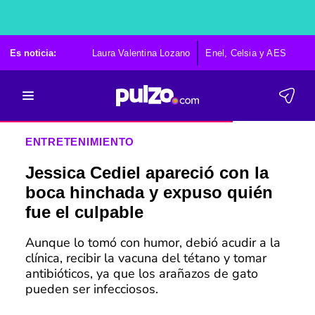
Es noticia:
Laura Valentina Lozano
Enel, Celsia y AES
Po
ENTRETENIMIENTO
Jessica Cediel apareció con la
boca hinchada y expuso quién
fue el culpable
Aunque lo tomó con humor, debió acudir a la
clínica, recibir la vacuna del tétano y tomar
antibióticos, ya que los arañazos de gato
pueden ser infecciosos.