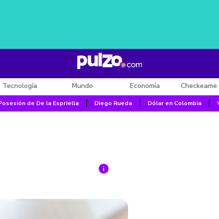
Tecnología
Mundo
Economía
Checkeame 
Posesión de De la Espriella
Diego Rueda
Dólar en Colombia