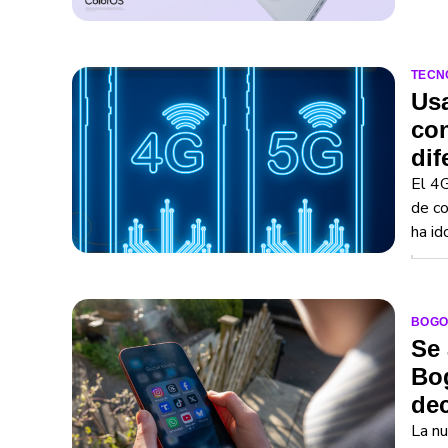
TECN
Usa
co
dif
El 4G
de co
ha id
BOGO
Se 
Bog
dec
La nu