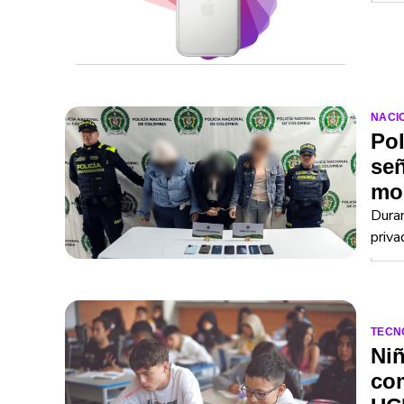
NACI
Pol
señ
mod
Duran
priva
TECN
Niñ
com