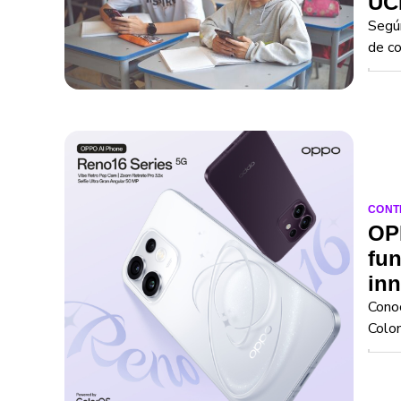
UCL
Según
de co
CONT
OP
fun
inn
Conoc
Colo