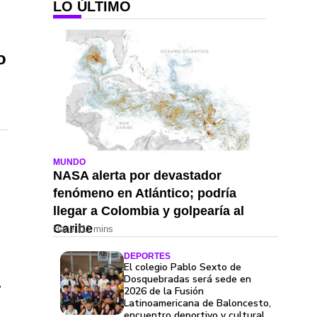
LO ÚLTIMO
o
MUNDO
NASA alerta por devastador
fenómeno en Atlántico; podría
llegar a Colombia y golpearía al
Caribe
Hace 111 mins
DEPORTES
El colegio Pablo Sexto de
Dosquebradas será sede en
,
2026 de la Fusión
Latinoamericana de Baloncesto,
encuentro deportivo y cultural