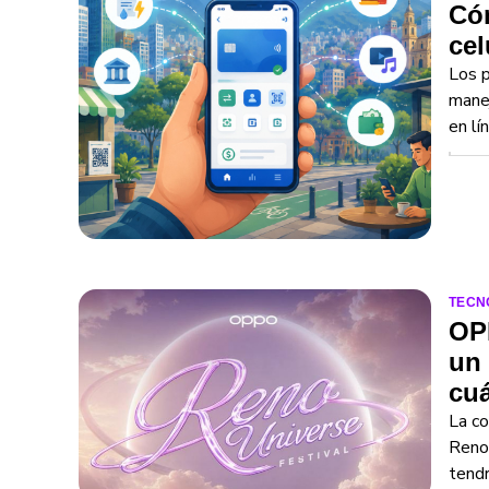
Có
cel
Los p
manej
en lí
TECN
OP
un 
cu
La co
Reno
tendr