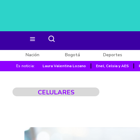
Nación
Bogotá
Deportes
Es noticia:
Laura Valentina Lozano
Enel, Celsia y AES
CELULARES