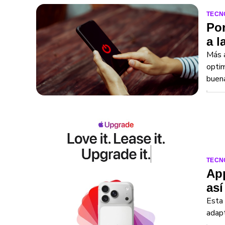
TECN
Por
a l
Más a
optim
buena
TECN
Ap
así
Esta 
adapt