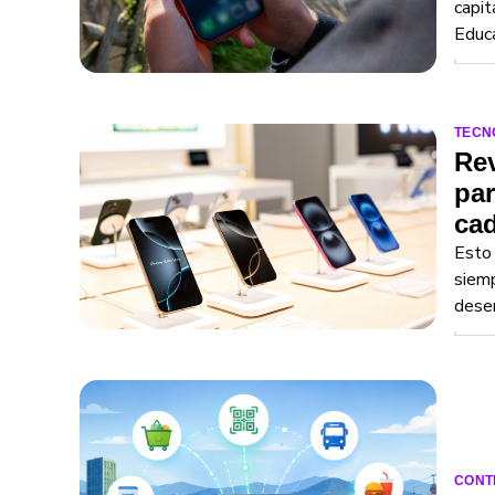
capit
Educa
TECN
Rev
par
ca
Esto 
siemp
desem
CONT