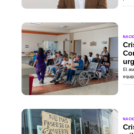
NACI
Cri
Com
urg
El au
equip
NACI
Cri