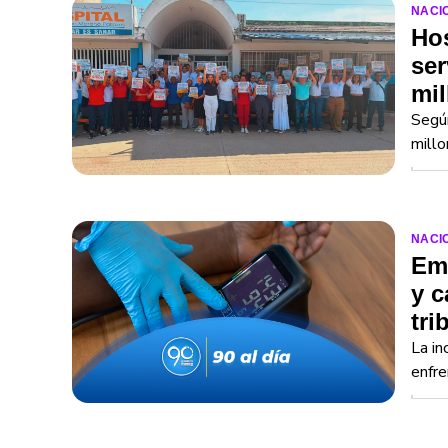
NACI
Hos
ser
mil
Según
millo
NACI
Emp
y c
tri
La in
enfre