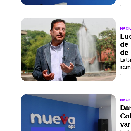
NACI
Luq
de 
de 
La ll
acum
NACI
Dan
Col
var