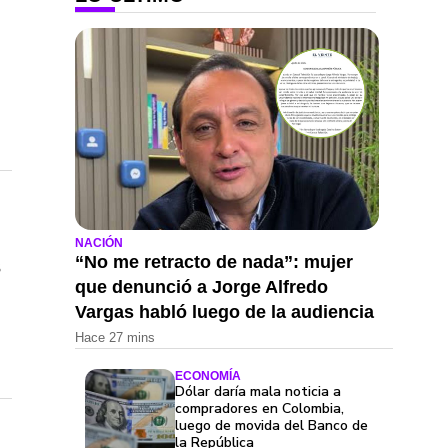
NACIÓN
s
“No me retracto de nada”: mujer
que denunció a Jorge Alfredo
Vargas habló luego de la audiencia
Hace 27 mins
ECONOMÍA
Dólar daría mala noticia a
compradores en Colombia,
luego de movida del Banco de
la República