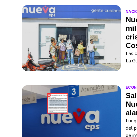
NACI
Nue
mil
cri
Cos
Las c
La Gu
ECON
Sal
Nue
al
Luego
del p
de in