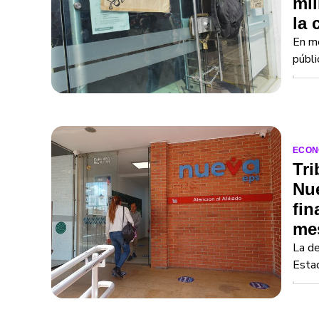
mil
la 
En me
públi
ECON
Tri
Nu
fin
me
La de
Estad