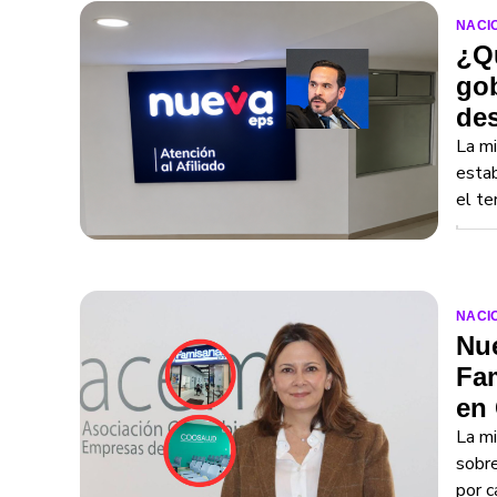
NACI
¿Qu
gob
des
La mi
estab
el te
NACI
Nu
Fam
en 
La mi
sobre
por c