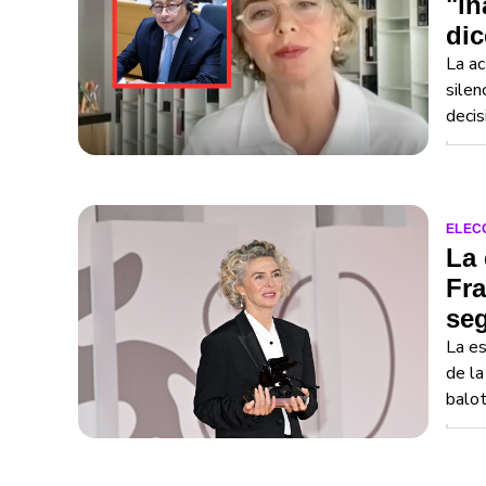
"in
dic
La ac
silen
decis
ELEC
La 
Fra
se
La es
de la
balot