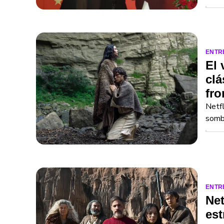
ENTR
El 
clá
fro
Netfl
sombr
ENTR
Net
est