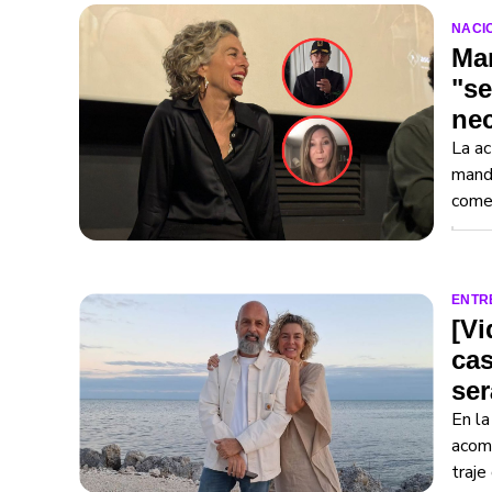
NACI
Mar
"se
nec
La ac
manda
comen
ENTR
[Vi
cas
ser
En la
acomp
traje