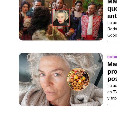
Mar
que
ant
La ac
Rodrí
Goodi
ENTR
Mar
pro
pos
La ac
en Tw
y trip