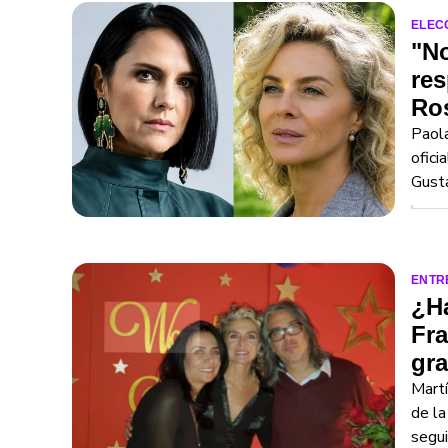
ELEC
"No
res
Ro
Paola
ofici
Gust
ENTR
¿Ha
Fra
gra
Martí
de la
segui