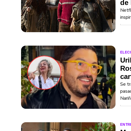
de
Netfl
inspi
ELEC
Uri
Ros
car
Se tr
pasad
Nariñ
ENTR