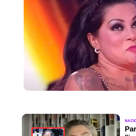
NACI
Par