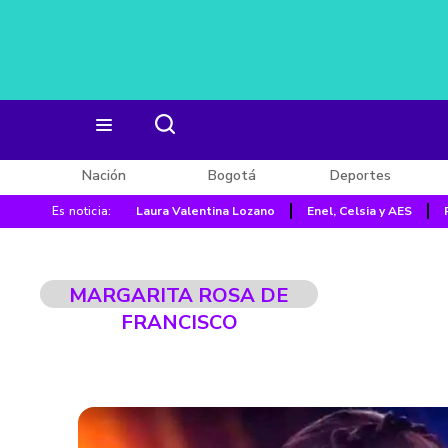
Nación
Bogotá
Deportes
Es noticia:
Laura Valentina Lozano
Enel, Celsia y AES
MARGARITA ROSA DE
FRANCISCO