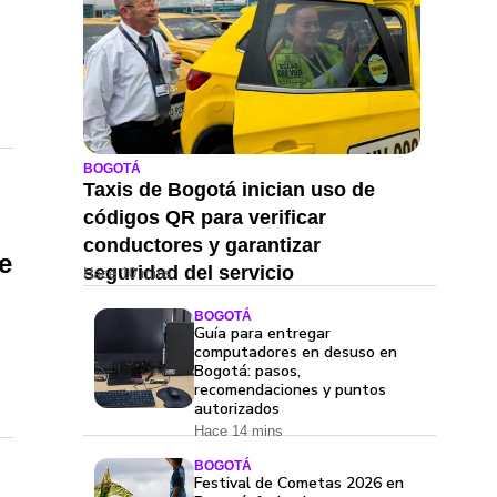
BOGOTÁ
Taxis de Bogotá inician uso de
códigos QR para verificar
conductores y garantizar
e
seguridad del servicio
Hace 10 mins
BOGOTÁ
Guía para entregar
computadores en desuso en
Bogotá: pasos,
recomendaciones y puntos
autorizados
Hace 14 mins
BOGOTÁ
Festival de Cometas 2026 en