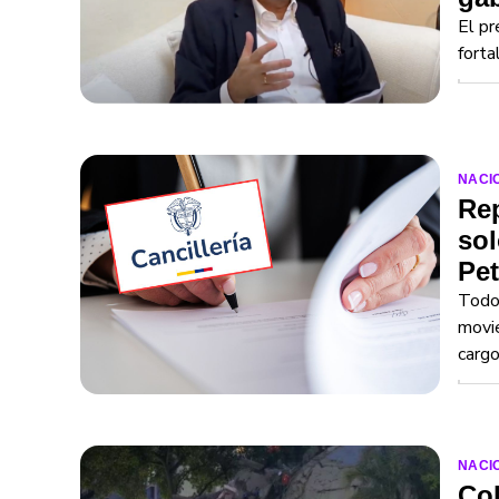
El pr
forta
NACI
Re
sol
Pet
Todo 
movie
cargo
NACI
Col