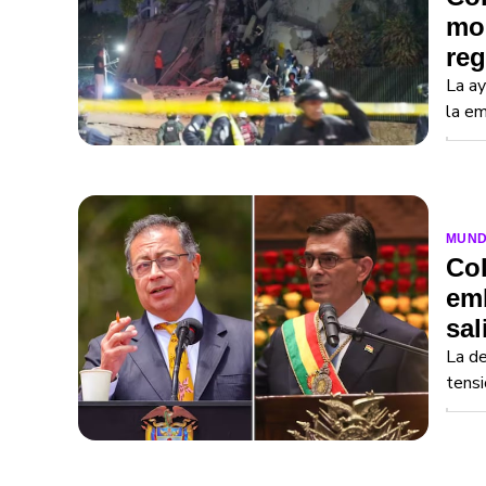
mon
reg
La ay
la em
MUN
Col
emb
sal
La de
tensi