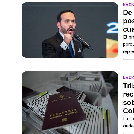
NACI
De 
pos
cua
El pr
porqu
repre
NACI
Tri
rec
sob
Co
La co
ciud