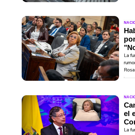
NACI
Hab
por
"N
La fu
rumor
Rosa 
NACI
Can
el 
Co
La fu