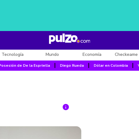
Tecnología
Mundo
Economía
Checkeame 
Posesión de De la Espriella
Diego Rueda
Dólar en Colombia