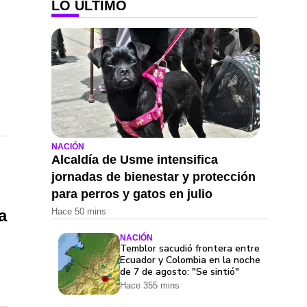
LO ÚLTIMO
NACIÓN
Alcaldía de Usme intensifica
jornadas de bienestar y protección
para perros y gatos en julio
Hace 50 mins
a
NACIÓN
Temblor sacudió frontera entre
Ecuador y Colombia en la noche
de 7 de agosto: "Se sintió"
Hace 355 mins