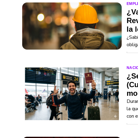
EMPL
¿Va
Rev
la 
¿Sabí
oblig
NACI
¿Se
(Cu
mo
Duran
la qu
con e