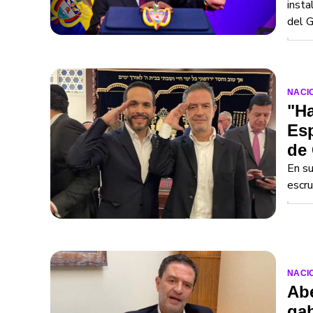
insta
del G
NACI
"Ha
Esp
de
En su
escru
NACI
Abe
gab