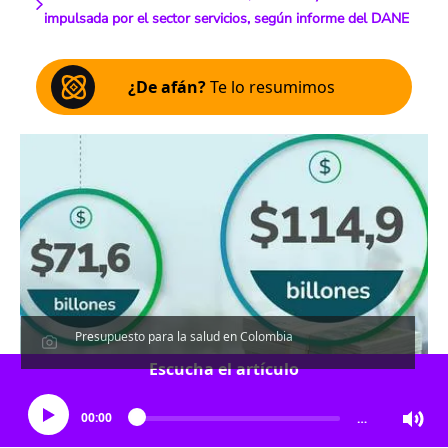
impulsada por el sector servicios, según informe del DANE
¿De afán?
Te lo resumimos
Presupuesto para la salud en Colombia
Escucha el artículo
00:00
…