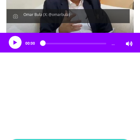
Omar Bula (X: @omarbula)
Escucha el artículo
00:00
…