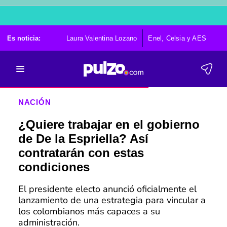
Es noticia:
Laura Valentina Lozano
Enel, Celsia y AES
Po
NACIÓN
¿Quiere trabajar en el gobierno
de De la Espriella? Así
contratarán con estas
condiciones
El presidente electo anunció oficialmente el
lanzamiento de una estrategia para vincular a
los colombianos más capaces a su
administración.