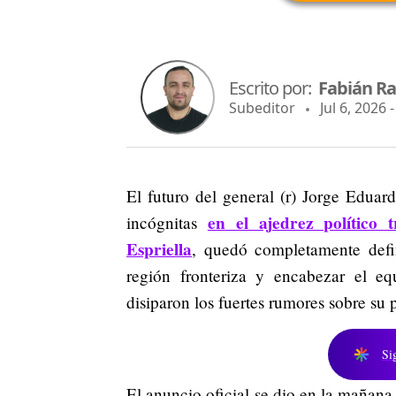
Escrito por:
Fabián R
Subeditor
Jul 6, 2026 
El futuro del general (r) Jorge Edua
en el ajedrez político 
incógnitas
Espriella
, quedó completamente defi
región fronteriza y encabezar el e
disiparon los fuertes rumores sobre su 
Si
El anuncio oficial se dio en la mañana