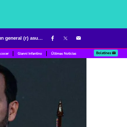
De la Espriella confirma quién será el nuevo ministro de Defensa: un general (r) asumirá ese cargo
Boletines
lcocer
Gianni Infantino
Últimas Noticias