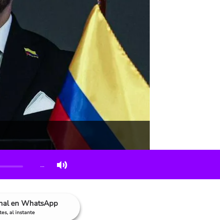
…
anal en WhatsApp
es, al instante