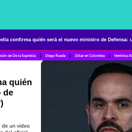
sión de De la Espriella
Diego Rueda
Dólar en Colombia
Verónica A
ma quién
o de
)
s de un video