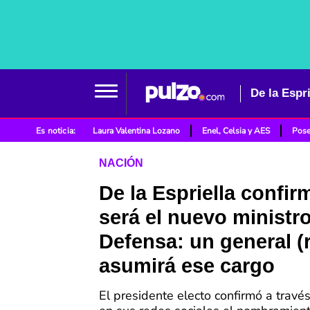
Es noticia:
Laura Valentina Lozano
Enel, Celsia y AES
Pose
NACIÓN
De la Espriella confir
será el nuevo ministr
Defensa: un general (r
asumirá ese cargo
El presidente electo confirmó a travé