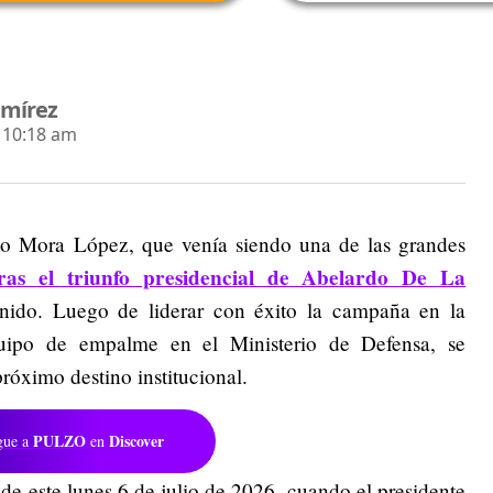
amírez
- 10:18 am
rdo Mora López, que venía siendo una de las grandes
tras el triunfo presidencial de Abelardo De La
nido. Luego de liderar con éxito la campaña en la
quipo de empalme en el Ministerio de Defensa, se
próximo destino institucional.
PULZO
Discover
gue a
en
 de este lunes 6 de julio de 2026, cuando el presidente