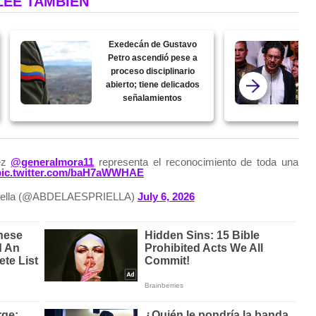
LEE TAMBIÉN
Exedecán de Gustavo
Petro ascendió pese a
proceso disciplinario
abierto; tiene delicados
señalamientos
ez
@generalmora11
representa el reconocimiento de toda una
pic.twitter.com/baH7aWWHAE
riella (@ABDELAESPRIELLA)
July 6, 2026