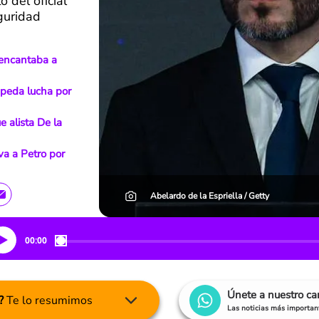
 del oficial
eguridad
e encantaba a
epeda lucha por
e alista De la
va a Petro por
Abelardo de la Espriella / Getty
00:00
Únete a nuestro c
?
Te lo resumimos
Las noticias más important