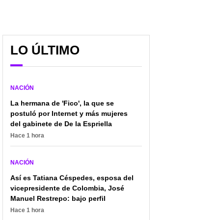
"No obedeceremos
Condenaron a 12 años
decisiones": Iván
de prisión a
LO ÚLTIMO
Cepeda insiste en su
excongresista uribista
discurso contra
por exigir parte del
Abelardo de la Espriella
salario a sus
colaboradores
NACIÓN
La hermana de 'Fico', la que se
postuló por Internet y más mujeres
del gabinete de De la Espriella
Hace 1 hora
NACIÓN
Así es Tatiana Céspedes, esposa del
vicepresidente de Colombia, José
Manuel Restrepo: bajo perfil
Hace 1 hora