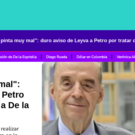
sión de De la Espriella
Diego Rueda
Dólar en Colombia
Verónica A
mal":
 Petro
 a De la
realizar