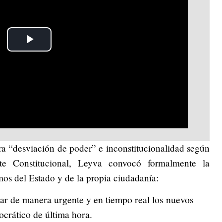
Play
Video
ra “desviación de poder” e inconstitucionalidad según
e Constitucional, Leyva convocó formalmente la
mos del Estado y de la propia ciudadanía:
sar de manera urgente y en tiempo real los nuevos
ocrático de última hora.