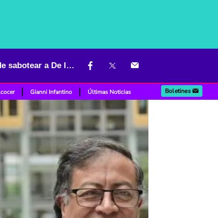
"Su futuro pinta muy mal": duro aviso de Leyva a Petro por tratar de sabotear a De la Espriella
Boletines
lcocer
Gianni Infantino
Últimas Noticias