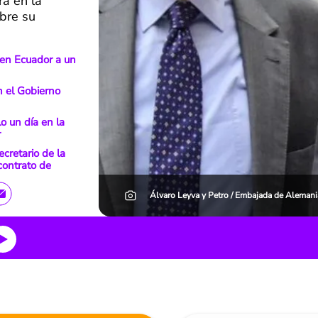
a en la
obre su
en Ecuador a un
n el Gobierno
 un día en la
r
cretario de la
 contrato de
Álvaro Leyva y Petro / Embajada de Aleman