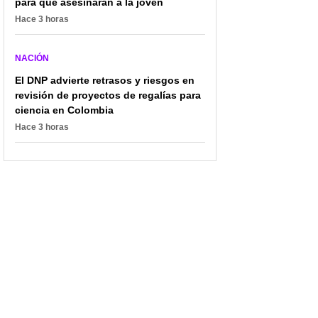
para que asesinaran a la joven
Hace 3 horas
NACIÓN
El DNP advierte retrasos y riesgos en
revisión de proyectos de regalías para
ciencia en Colombia
Hace 3 horas
"No obedeceremos
Condenaron a 12 años
decisiones": Iván
de prisión a
Cepeda insiste en su
excongresista uribista
discurso contra
por exigir parte del
Abelardo de la Espriella
salario a sus
colaboradores