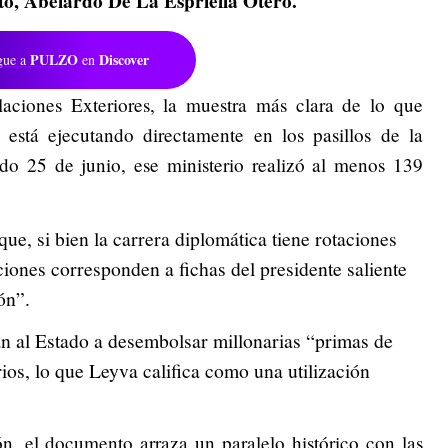
to,
Abelardo De La Espriella Otero.
PULZO
Discover
gue a
en
aciones Exteriores,
la muestra más clara de lo que
está ejecutando directamente en los pasillos de la
do 25 de junio,
ese ministerio realizó al menos 139
 que, si bien la carrera diplomática tiene rotaciones
ciones corresponden a fichas del presidente saliente
ón”.
án al Estado a desembolsar millonarias “primas de
ios, lo que Leyva califica como una utilización
ión, el documento arraza un paralelo histórico con las