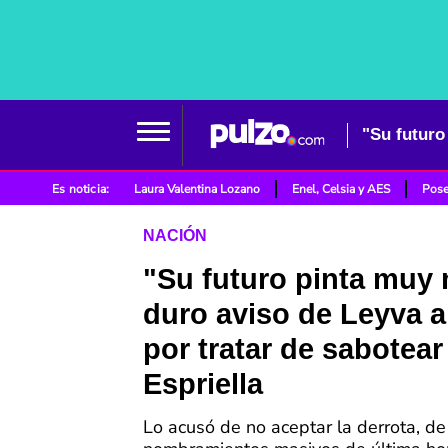
Es noticia:
Laura Valentina Lozano
Enel, Celsia y AES
Pose
NACIÓN
"Su futuro pinta muy 
duro aviso de Leyva a
por tratar de sabotear
Espriella
Lo acusó de no aceptar la derrota, de 