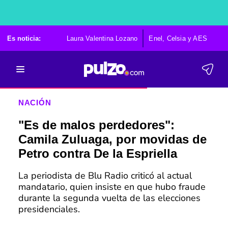
Es noticia:
Laura Valentina Lozano
Enel, Celsia y AES
Po
NACIÓN
"Es de malos perdedores":
Camila Zuluaga, por movidas de
Petro contra De la Espriella
La periodista de Blu Radio criticó al actual
mandatario, quien insiste en que hubo fraude
durante la segunda vuelta de las elecciones
presidenciales.