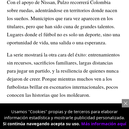
Con el apoyo de Nissan, Pulzo recorrerá Colombia
sobre ruedas, adentrándose en territorios donde nacen
los sueños. Municipios que rara vez aparecen en los
titulares, pero que han sido cuna de grandes talentos.
Lugares donde el fútbol no es solo un deporte, sino una
oportunidad de vida, una salida o una esperanza.
La serie mostrará la otra cara del éxito: entrenamientos
sin recursos, sacrificios familiares, largas distancias
para jugar un partido, y la resiliencia de quienes nunca
dejaron de creer. Porque mientras muchos ven a los
futbolistas brillar en escenarios internacionales, pocos
conocen las historias que los moldearon.
Usamos "Cookies" propias y de terceros para elaborar
Publicidad
información estadística y mostrarle publicidad personalizada.
Si continúa navegando acepta su uso.
Más información aquí