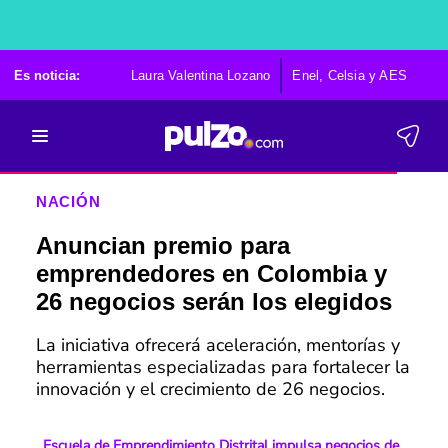
Es noticia:
Laura Valentina Lozano
Enel, Celsia y AES
Po
NACIÓN
Anuncian premio para
emprendedores en Colombia y
26 negocios serán los elegidos
La iniciativa ofrecerá aceleración, mentorías y
herramientas especializadas para fortalecer la
innovación y el crecimiento de 26 negocios.
Escuela de Emprendimiento Distrital impulsa negocios de