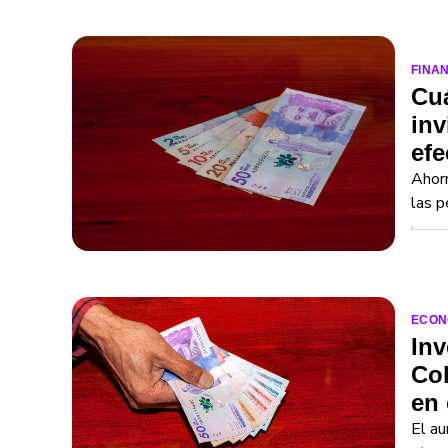
FINA
Cuá
inv
efe
Ahorr
las p
ECON
Inv
Col
en 
El au