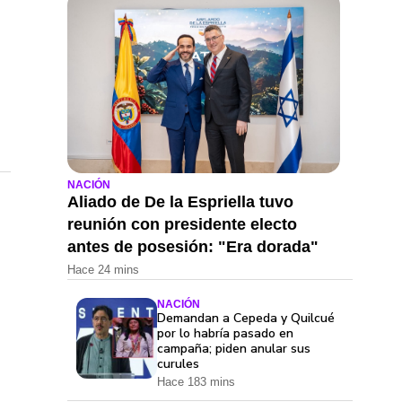
NACIÓN
Aliado de De la Espriella tuvo
reunión con presidente electo
antes de posesión: "Era dorada"
Hace 24 mins
NACIÓN
Demandan a Cepeda y Quilcué
por lo habría pasado en
campaña; piden anular sus
curules
Hace 183 mins