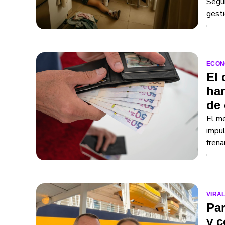
Segú
gesti
ECON
El 
har
de
El me
impul
frena
VIRA
Par
y c