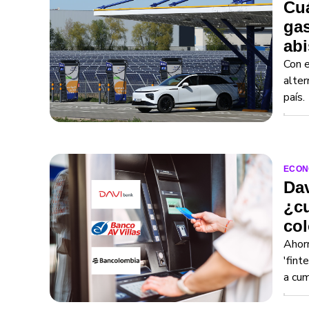
Cuá
gas
ab
Con e
alter
país.
ECON
Dav
¿cu
co
Ahorr
'fint
a cum