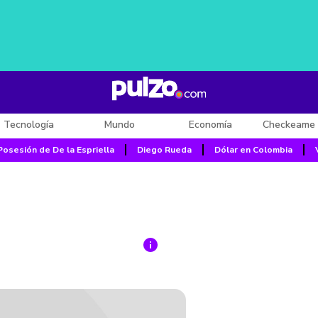
Tecnología
Mundo
Economía
Checkeame 
Posesión de De la Espriella
Diego Rueda
Dólar en Colombia