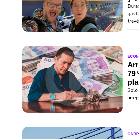
Duran
gasto
trav
ECON
Arr
79 
pla
Solo 
arrep
CARR