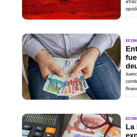
atrac
opció
ECON
Ent
fue
deu
Juanc
comba
finan
ECON
La 
exp