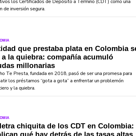
tivos los Certificados de Depósito a Término (CDT) como una
n de inversión segura.
OMIA
idad que prestaba plata en Colombia s
 a la quiebra: compañía acumuló
das millonarias
ho Te Presta, fundada en 2018, pasó de ser una promesa para
tir los préstamos “gota a gota” a enfrentar un problemón
ciero y la quiebra.
OMIA
letra chiquita de los CDT en Colombia:
lican qué hay detrás de las tasas altas