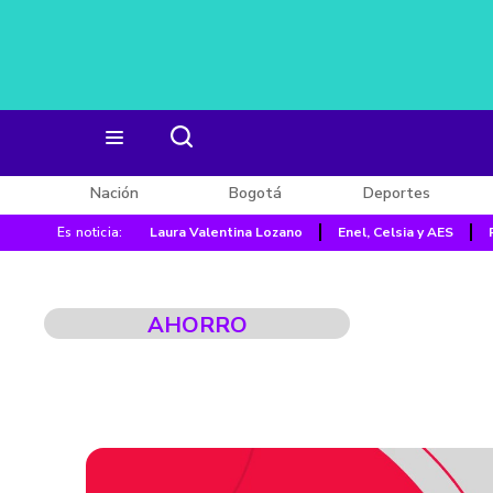
Nación
Bogotá
Deportes
Es noticia:
Laura Valentina Lozano
Enel, Celsia y AES
AHORRO