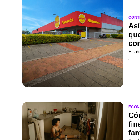
CONT
Así
que
com
El ah
ECON
Cóm
fin
fam