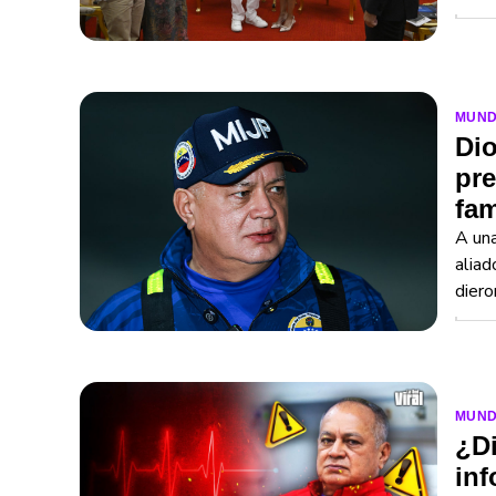
MUN
Dio
pre
fam
A una
aliad
diero
MUN
¿Di
inf