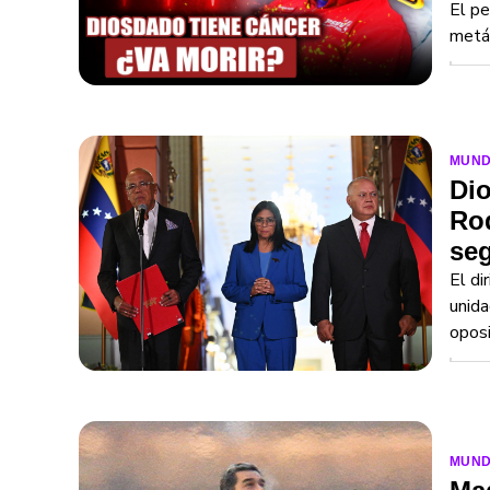
El pe
metás
MUN
Dio
Rod
seg
El di
unida
oposi
MUN