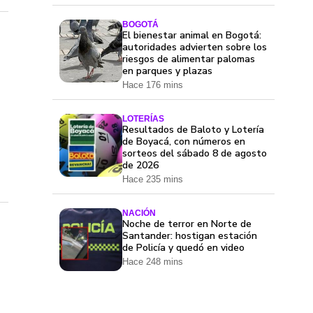
BOGOTÁ
El bienestar animal en Bogotá:
autoridades advierten sobre los
riesgos de alimentar palomas
en parques y plazas
Hace 176 mins
LOTERÍAS
Resultados de Baloto y Lotería
de Boyacá, con números en
sorteos del sábado 8 de agosto
de 2026
Hace 235 mins
NACIÓN
Noche de terror en Norte de
Santander: hostigan estación
de Policía y quedó en video
Hace 248 mins