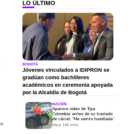
LO ÚLTIMO
BOGOTÁ
Jóvenes vinculados a IDIPRON se
gradúan como bachilleres
académicos en ceremonia apoyada
por la Alcaldía de Bogotá
Hace 56 mins
NACIÓN
Aparece video de ‘Epa
Colombia’ antes de su traslado
de cárcel: “Me siento humillada”
ro
Hace 146 mins