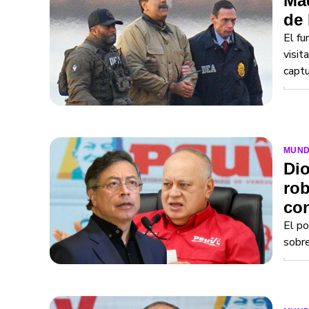
Mad
de 
El fu
visit
captu
MUN
Dio
rob
con
El po
sobre