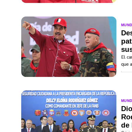
MUN
De
pat
sus
El ca
que a
MUN
Dio
Rod
de 