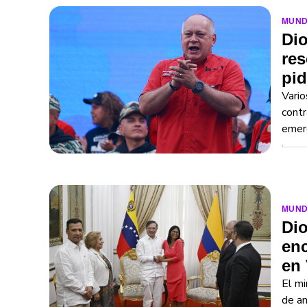
MUN
Dio
res
pid
Vario
contr
emer
MUN
Dio
enc
en
El mi
de am