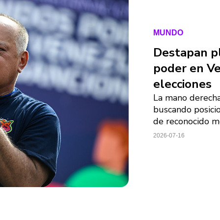
MUNDO
Destapan p
poder en Ve
elecciones
La mano derecha
buscando posicio
de reconocido me
2026-07-16