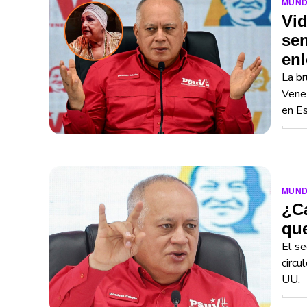
MUN
Vid
sen
enl
La br
Venez
en E
MUN
¿C
qu
El se
circu
UU.