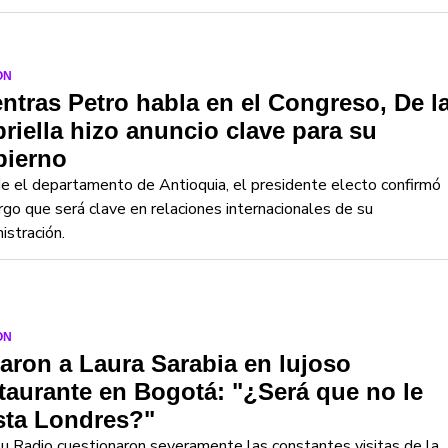
ON
ntras Petro habla en el Congreso, De l
riella hizo anuncio clave para su
bierno
 el departamento de Antioquia, el presidente electo confirmó
rgo que será clave en relaciones internacionales de su
istración.
ON
laron a Laura Sarabia en lujoso
taurante en Bogotá: "¿Será que no le
sta Londres?"
u Radio cuestionaron severamente las constantes visitas de la