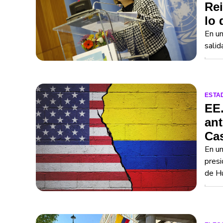
Rei
lo 
En un
salid
ESTA
EE
ant
Ca
En un
presi
de H