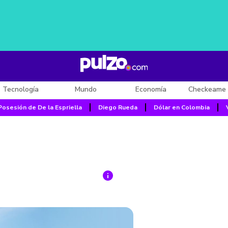
Tecnología
Mundo
Economía
Checkeame 
Posesión de De la Espriella
Diego Rueda
Dólar en Colombia