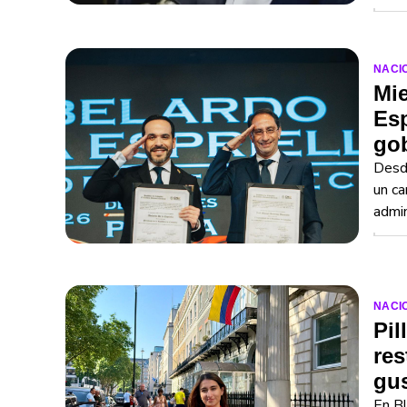
NACI
Mie
Esp
go
Desde
un ca
admin
NACI
Pil
res
gu
En Bl