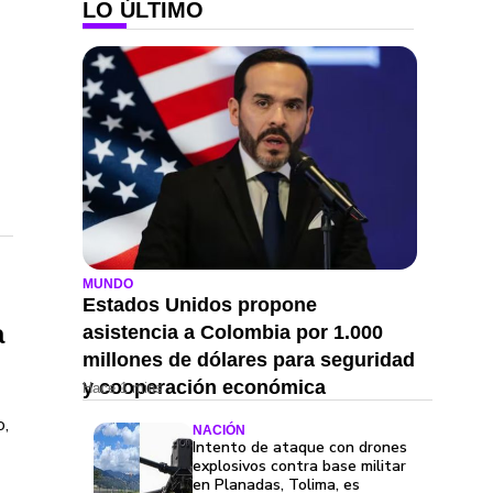
LO ÚLTIMO
MUNDO
Estados Unidos propone
a
asistencia a Colombia por 1.000
millones de dólares para seguridad
y cooperación económica
Hace 1 mins
o,
NACIÓN
Intento de ataque con drones
explosivos contra base militar
en Planadas, Tolima, es