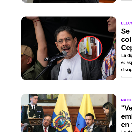
ELEC
Se 
col
Ce
La di
el as
disci
NACI
"Ve
em
en 