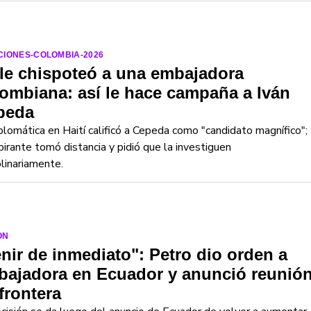
CIONES-COLOMBIA-2026
le chispoteó a una embajadora
ombiana: así le hace campaña a Iván
peda
plomática en Haití calificó a Cepeda como "candidato magnífico";
pirante tomó distancia y pidió que la investiguen
plinariamente.
ON
nir de inmediato": Petro dio orden a
bajadora en Ecuador y anunció reunió
frontera