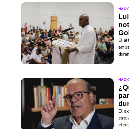
NACI
Lui
not
Go
El al
emba
duran
NACI
¿Qu
par
dur
El ex
estuv
elect