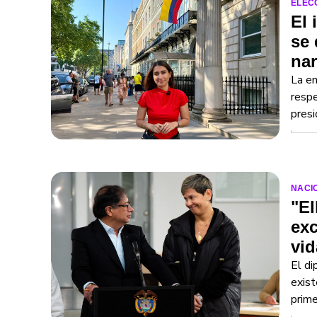
ELEC
El 
se
nar
La em
respe
presi
NACI
"El
exc
vid
El di
exist
prim