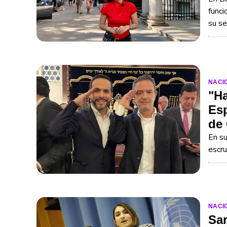
funci
su se
NACI
"Ha
Esp
de
En su
escru
NACI
Sa