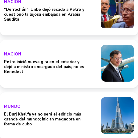
NACION
"Derrochón": Uribe dejó recado a Petro y
cuestionó la lujosa embajada en Arabia
Saudita
NACION
Petro inició nueva gira en el exterior y
dejó a ministro encargado del país; no es
Benedetti
MUNDO
El Burj Khalifa ya no será el edificio más
grande del mundo; inician megaobra en
forma de cubo