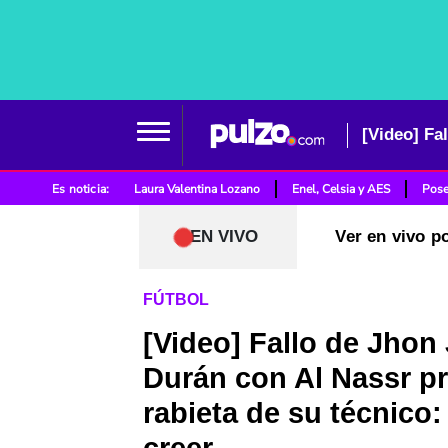
Es noticia:
Laura Valentina Lozano
Enel, Celsia y AES
Pose
EN VIVO
Ver en vivo p
FÚTBOL
[Video] Fallo de Jhon
Durán con Al Nassr p
rabieta de su técnico: