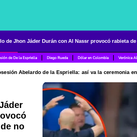
sión de De la Espriella
Diego Rueda
Dólar en Colombia
Verónica A
osesión Abelardo de la Espriella: así va la ceremonia e
 Jáder
rovocó
 de no