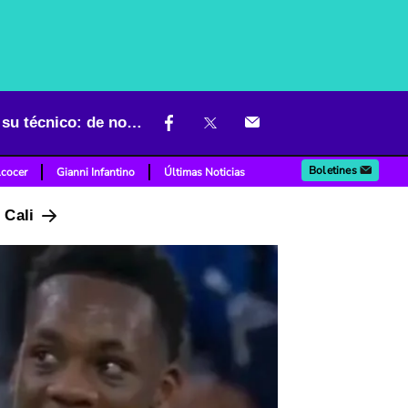
[Video] Fallo de Jhon Jáder Durán con Al Nassr provocó rabieta de su técnico: de no creer
Boletines
lcocer
Gianni Infantino
Últimas Noticias
n Cali