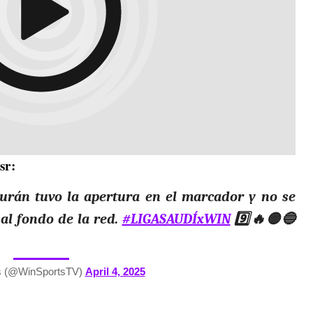
sr:
rán tuvo la apertura en el marcador y no se
al fondo de la red.
#LIGASAUDÍxWIN
9️⃣🔥🟡🔵
s (@WinSportsTV)
April 4, 2025