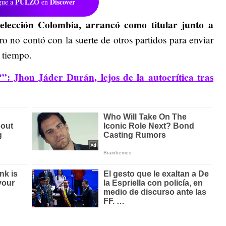
PULZO
Discover
gue a
en
lección Colombia, arrancó como titular junto a
ero no contó con la suerte de otros partidos para enviar
r tiempo.
?”: Jhon Jáder Durán, lejos de la autocrítica tras