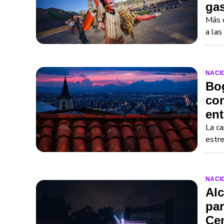
ga
Más d
a las
NACI
Bog
con
ent
La ca
estre
NACI
Alc
par
Cen