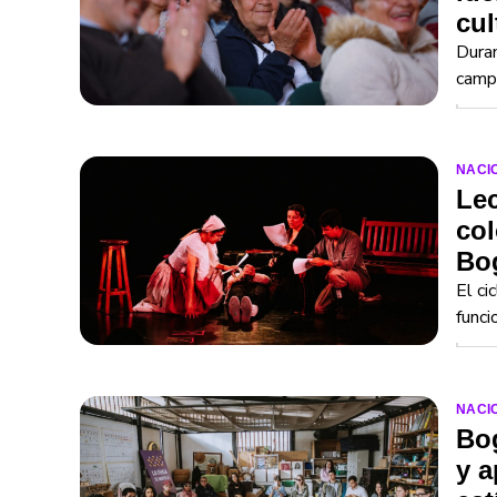
cul
Duran
campe
NACI
Lec
col
Bog
El ci
funci
NACI
Bog
y a