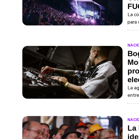
FU
La co
para 
NACI
Bog
Mo
pro
ele
La ag
entre
NACI
La 
ide