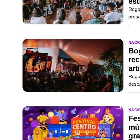
est
Bogot
prese
NACI
Bog
rec
art
Bogot
desc
NACI
Fes
mús
gra