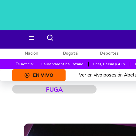
Nación
Bogotá
Deportes
Es noticia:
Laura Valentina Lozano
Enel, Celsia y AES
Ver en vivo posesión Abelar
EN VIVO
FUGA