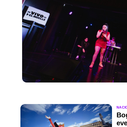
NACI
Bog
eve