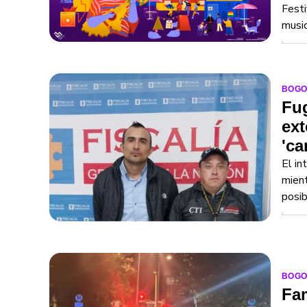
Festi
music
BOGO
Fug
ext
'ca
El in
mient
posib
BOGO
Fam