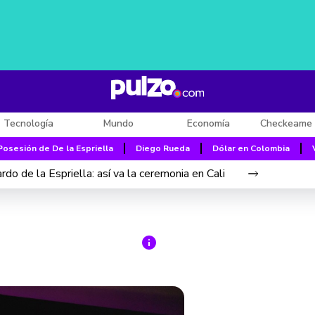
Tecnología
Mundo
Economía
Checkeame 
Posesión de De la Espriella
Diego Rueda
Dólar en Colombia
do de la Espriella: así va la ceremonia en Cali