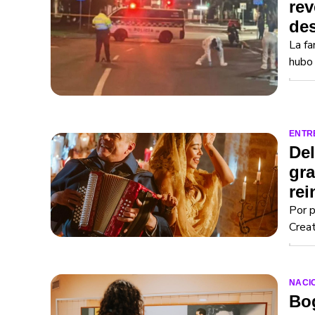
rev
de
La fa
hubo 
ENTR
Del
gra
rei
Por p
Creat
NACI
Bog