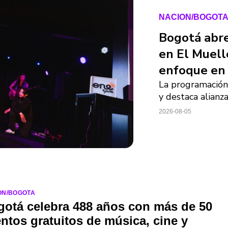
NACION/BOGOT
Bogotá abre
en El Muelle
enfoque en 
La programación 
y destaca alianza
2026-08-05
ON/BOGOTA
otá celebra 488 años con más de 50
ntos gratuitos de música, cine y