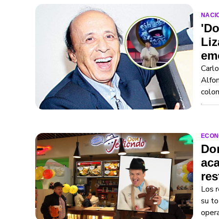
NACI
'Do
Liz
em
Carlo
Alfon
colo
ECON
Don
aca
res
Los r
su to
opera