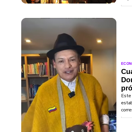
ECON
Cuá
Don
pr
Este 
estab
corre