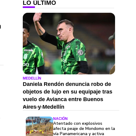
LO ÚLTIMO
n
MEDELLÍN
Daniela Rendón denuncia robo de
objetos de lujo en su equipaje tras
vuelo de Avianca entre Buenos
Aires y Medellín
Hace 1 mins
n
NACIÓN
Atentado con explosivos
afecta peaje de Mondomo en la
vía Panamericana y activa