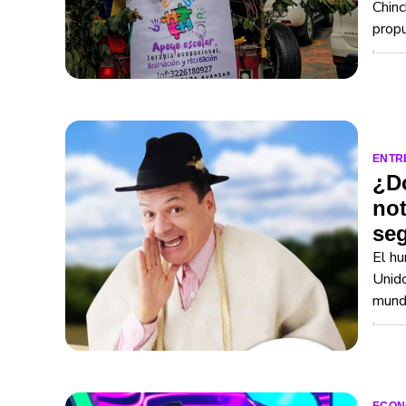
Chinc
propu
ENTR
¿D
not
se
El hu
Unido
mund