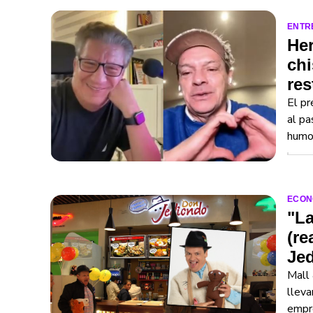
ENTR
Her
chi
res
El pr
al pa
humor
ECON
"La
(re
Je
Mall 
lleva
empr