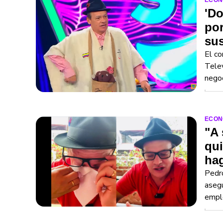
ECON
'Do
por
sus
El co
Telev
negoc
ECON
"A 
qui
ha
Pedr
asegu
empl