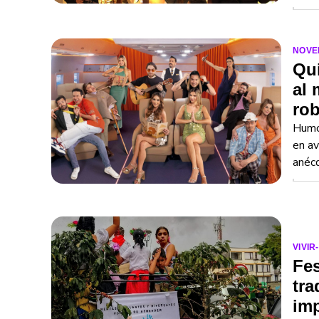
NOVE
Qui
al 
rob
Humor
en av
anécd
VIVIR
Fes
tra
imp