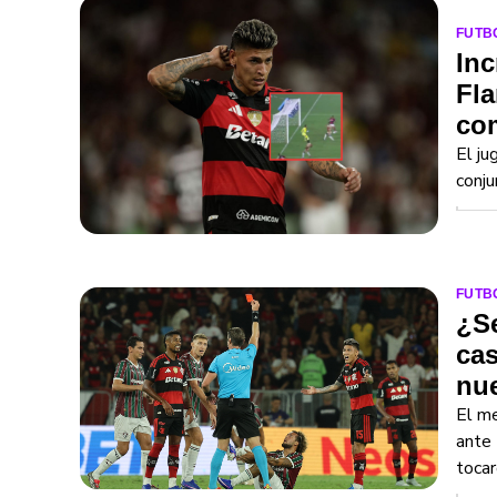
FUTB
Inc
Fla
co
El ju
conju
FUTB
¿Se
cas
nu
El me
ante 
tocar