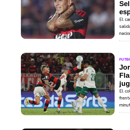
Se
esp
El ca
salid
nacio
FUTB
Jor
Fla
jug
El co
frent
minut