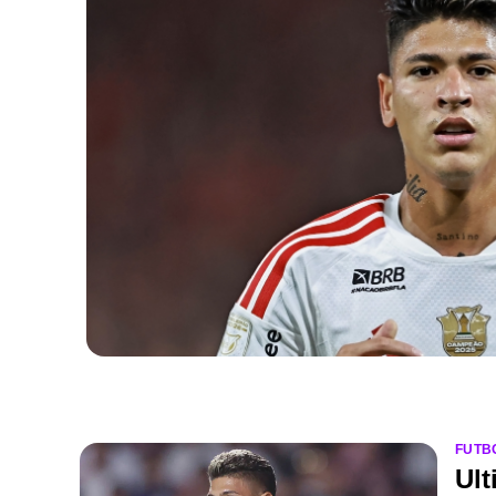
FUTB
Ult