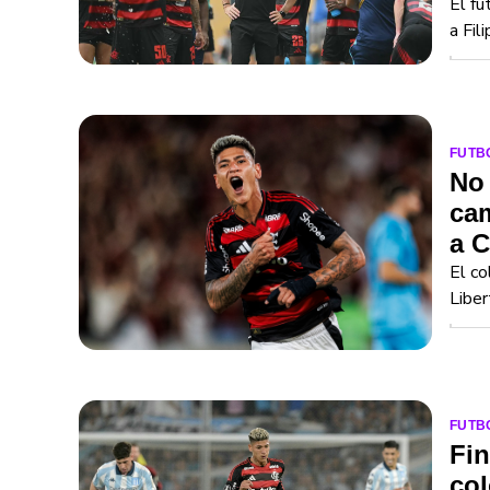
El fu
a Fil
FUTB
No 
cam
a C
El co
Liber
FUTB
Fin
col