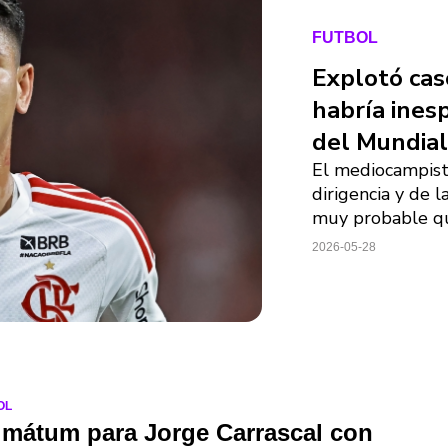
FUTBOL
Explotó cas
habría ines
del Mundia
El mediocampista
dirigencia y de 
muy probable qu
2026-05-28
OL
imátum para Jorge Carrascal con