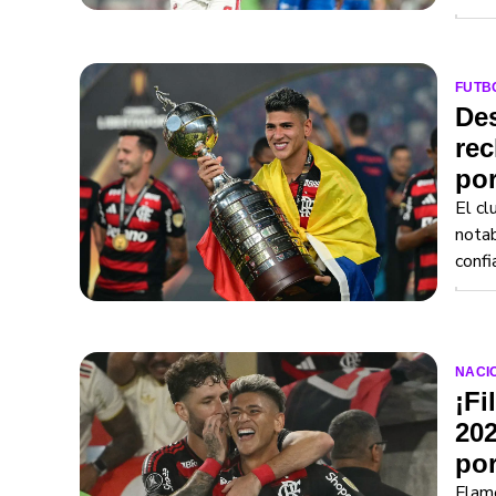
FUTB
Des
rec
por
El cl
notab
confi
NACI
¡Fi
202
por
Flame