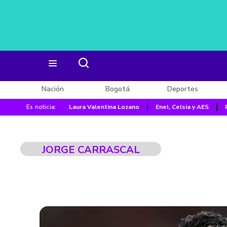
Nación
Bogotá
Deportes
Es noticia:
Laura Valentina Lozano
Enel, Celsia y AES
JORGE CARRASCAL