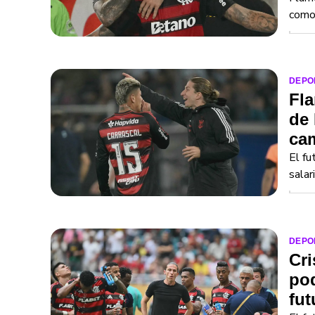
como 
DEPO
Fla
de 
ca
El fu
salar
DEPO
Cri
pod
fut