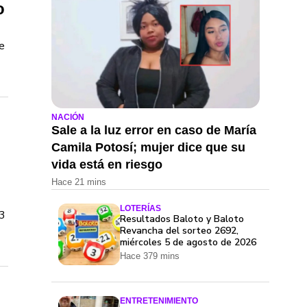
o
e
NACIÓN
Sale a la luz error en caso de María
Camila Potosí; mujer dice que su
vida está en riesgo
Hace 21 mins
LOTERÍAS
-3
Resultados Baloto y Baloto
Revancha del sorteo 2692,
miércoles 5 de agosto de 2026
Hace 379 mins
ENTRETENIMIENTO