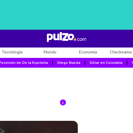
Tecnología
Mundo
Economía
Checkeame 
Posesión de De la Espriella
Diego Rueda
Dólar en Colombia