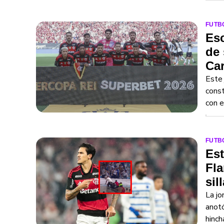
FUTB
Esc
de 
Car
Este 
const
con e
FUTB
Est
Fla
sil
La jo
anotó
hinch