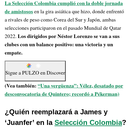
La Selección Colombia cumplió con la doble jornada
de amistosos
en la gira asiática que hizo, donde enfrentó
a rivales de peso como Corea del Sur y Japón, ambas
selecciones participaron en el pasado Mundial de Qatar
Los dirigidos por Néstor Lorenzo se van a sus
2022.
clubes con un balance positivo: una victoria y un
empate.
Sigue a
PULZO
en
Discover
(Vea también:
“Una vergüenza”: Vélez, desatado por
desconvocatoria de Quintero; recordó a Pékerman)
¿Quién reemplazará a James y
‘Juanfer’ en la
Selección Colombia
?