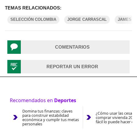
TEMAS RELACIONADOS:
SELECCIÓN COLOMBIA
JORGE CARRASCAL
JAMES R
COMENTARIOS
REPORTAR UN ERROR
Recomendados en
Deportes
Domina tus finanzas: claves
¿Cómo usar las cesantí
para construir estabilidad
comprar vivienda 2026
económica y cumplir tus metas
fácil lo puede hacer co
personales