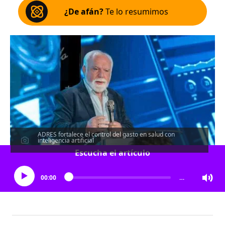
¿De afán?
Te lo resumimos
ADRES fortalece el control del gasto en salud con
inteligencia artificial
Escucha el artículo
00:00
…