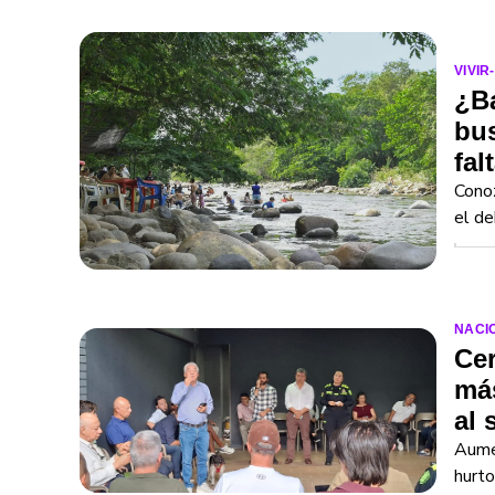
VIVIR
¿Ba
bus
fal
Conoz
el de
NACI
Cer
más
al 
Aumen
hurto