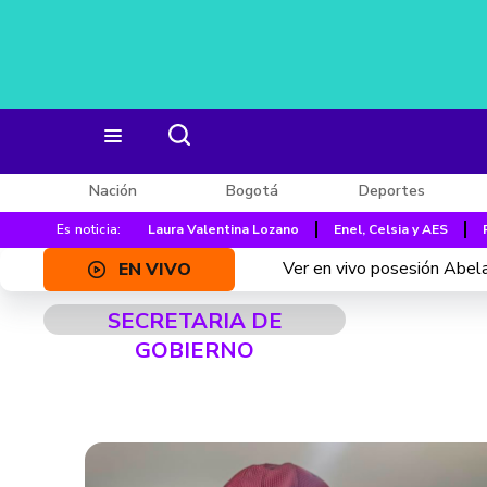
Nación
Bogotá
Deportes
Es noticia:
Laura Valentina Lozano
Enel, Celsia y AES
Ver en vivo posesión Abelar
EN VIVO
SECRETARIA DE
GOBIERNO