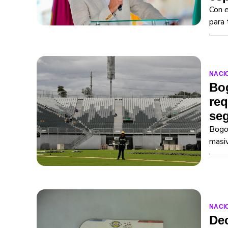
Con e
para 
NACI
Bo
req
seg
Bogot
masiv
NACI
Dec