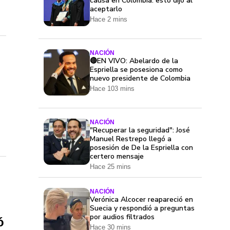
causa en Colombia: esto dijo al
aceptarlo
Hace 2 mins
NACIÓN
🔴EN VIVO: Abelardo de la
Espriella se posesiona como
nuevo presidente de Colombia
Hace 103 mins
NACIÓN
"Recuperar la seguridad": José
Manuel Restrepo llegó a
posesión de De la Espriella con
certero mensaje
Hace 25 mins
NACIÓN
Verónica Alcocer reapareció en
Suecia y respondió a preguntas
por audios filtrados
ó
Hace 30 mins