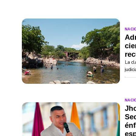
NACI
Adm
cie
rec
La cl
judic
NACI
Jh
Sec
énf
esp