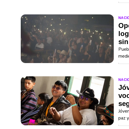
NACI
Ope
log
sin
Puebl
medid
NACI
Jóv
voc
seg
Jóven
paz y