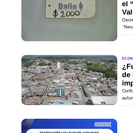
el 
Val
Decre
“Rena
ECON
¿Fu
de 
imp
Conf
autor