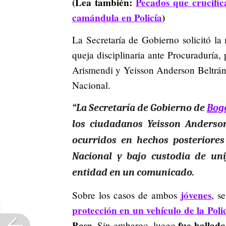
(Lea también:
Pecados que crucific
camándula en Policía
)
La Secretaría de Gobierno solicitó la
queja disciplinaria ante Procuraduría,
Arismendi y Yeisson Anderson Beltrán,
Nacional.
“La Secretaría de Gobierno de
Bog
los ciudadanos Yeisson Anderso
ocurridos en hechos posteriore
Nacional y bajo custodia de un
entidad en un comunicado.
jóvenes
Sobre los casos de ambos
, s
protección en un vehículo de la Poli
Bosa
fue hallado
. Sin embargo, luego