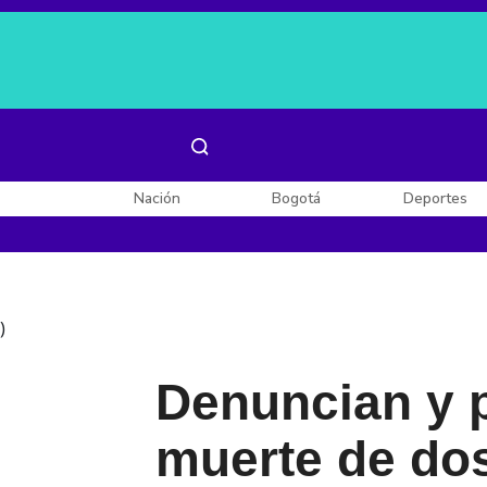
Es noticia:
Laura Valentina Lozano
Enel, Celsia y AES
Nación
Bogotá
Deportes
)
Denuncian y p
muerte de do