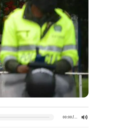
/
…
00:00