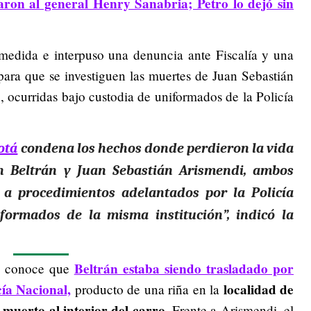
aron al general Henry Sanabria; Petro lo dejó sin
 medida e interpuso una denuncia ante Fiscalía y una
 para que se investiguen las muertes de Juan Sebastián
 ocurridas bajo custodia de uniformados de la Policía
otá
condena los hechos donde perdieron la vida
n Beltrán y Juan Sebastián Arismendi, ambos
s a procedimientos adelantados por la
Policía
iformados de la misma institución
”, indicó la
Beltrán estaba siendo trasladado por
e conoce que
cía Nacional,
localidad de
producto de una riña en la
 muerto al interior del carro
. Frente a Arismendi, el