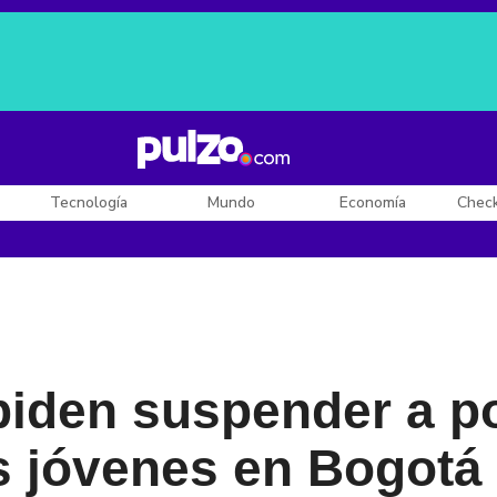
Posesión de De la Espriella
Diego Rueda
Dólar en Colombia
Tecnología
Mundo
Economía
Chec
iden suspender a po
s jóvenes en Bogotá