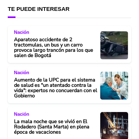
y
TE PUEDE INTERESAR
V
Nación
i
Aparatoso accidente de 2
tractomulas, un bus y un carro
d
provoca largo trancón para los que
salen de Bogotá
e
Nación
o
Aumento de la UPC para el sistema
de salud es "un atentado contra la
vida": expertos no concuerdan con el
Gobierno
Nación
La mala noche que se vivió en El
Rodadero (Santa Marta) en plena
época de vacaciones