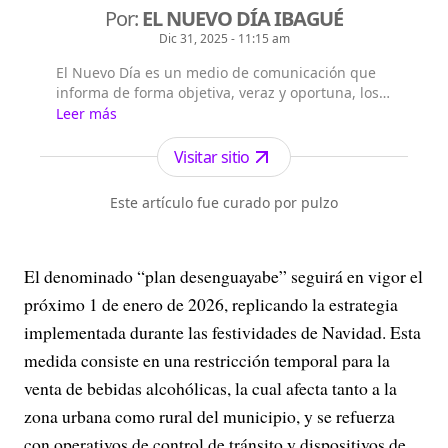
Por:
EL NUEVO DÍA IBAGUÉ
Dic 31, 2025 - 11:15 am
El Nuevo Día es un medio de comunicación que
informa de forma objetiva, veraz y oportuna, los
sucesos de actualidad en Ibagué, el Tolima,
Leer más
Colombia y el Mundo.
Visitar sitio
Este artículo fue curado por pulzo
El denominado “plan desenguayabe” seguirá en vigor el
próximo 1 de enero de 2026, replicando la estrategia
implementada durante las festividades de Navidad. Esta
medida consiste en una restricción temporal para la
venta de bebidas alcohólicas, la cual afecta tanto a la
zona urbana como rural del municipio, y se refuerza
con operativos de control de tránsito y dispositivos de