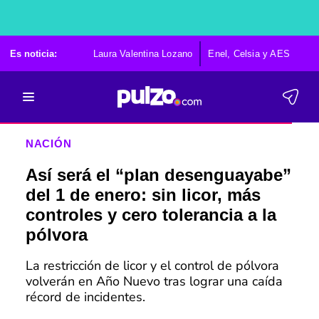
Es noticia:
Laura Valentina Lozano
Enel, Celsia y AES
Po
NACIÓN
Así será el “plan desenguayabe”
del 1 de enero: sin licor, más
controles y cero tolerancia a la
pólvora
La restricción de licor y el control de pólvora
volverán en Año Nuevo tras lograr una caída
récord de incidentes.