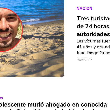
NACION
Tres turist
de 24 horas
autoridades
Las víctimas fue
41 años y oriund
Juan Diego Guac
2026-07-16
ON
olescente murió ahogado en conocida