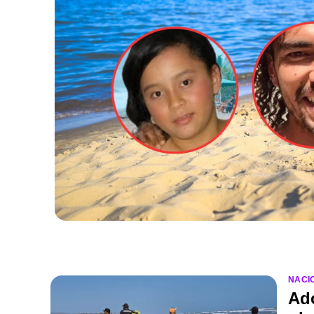
NACI
Ad