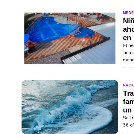
MEDE
Niñ
aho
en
El he
tiemp
meno
NACI
Tra
fam
un
Se tr
36 añ