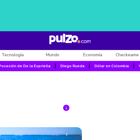
Tecnología
Mundo
Economía
Checkeame 
Posesión de De la Espriella
Diego Rueda
Dólar en Colombia