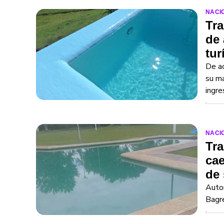
NACI
Tra
de 
tur
De ac
su ma
ingre
NACI
Tra
cae
de 
Autor
Bagre