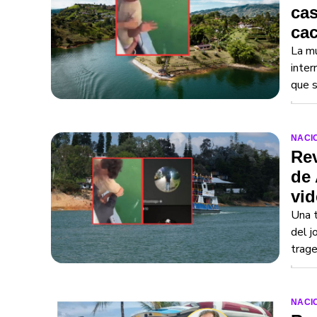
ca
cac
La m
inter
que s
NACI
Rev
de
vi
Una t
del 
trage
NACI