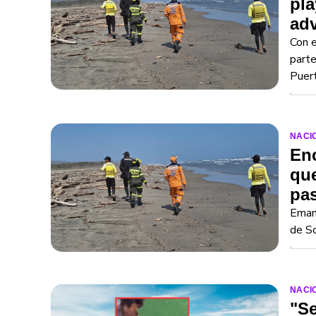
pla
adv
Con e
parte
Puer
NACI
Enc
que
pa
Emanu
de So
NACI
"Se