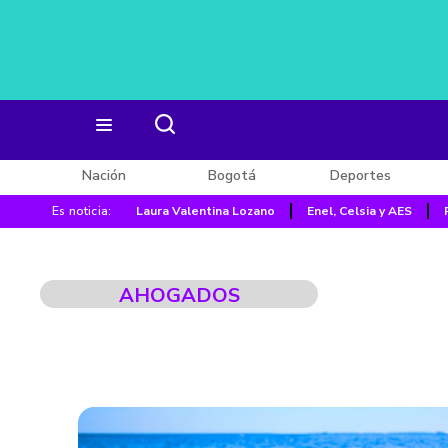
Nación
Bogotá
Deportes
Es noticia:
Laura Valentina Lozano
Enel, Celsia y AES
AHOGADOS