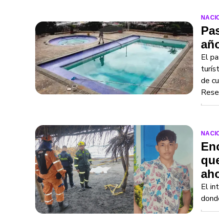
NACI
Pas
año
El pa
turís
de cu
Rese
NACI
Enc
que
ah
El in
donde