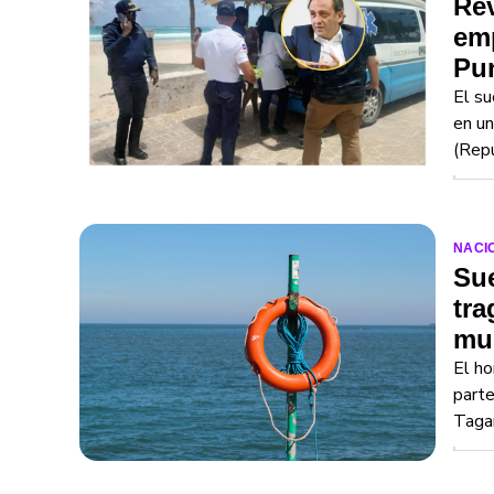
Rev
em
Pu
El su
en un
(Repú
NACI
Sue
tra
mu
El ho
parte
Taga