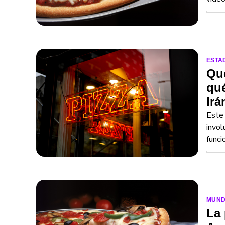
ESTA
Qué
qué
Irá
Este 
invol
funci
MUN
La 