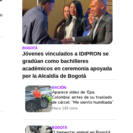
su
BOGOTÁ
Jóvenes vinculados a IDIPRON se
gradúan como bachilleres
académicos en ceremonia apoyada
por la Alcaldía de Bogotá
Hace 59 mins
NACIÓN
Aparece video de ‘Epa
Colombia’ antes de su traslado
de cárcel: “Me siento humillada”
Hace 149 mins
BOGOTÁ
El bienestar animal en Bogotá: