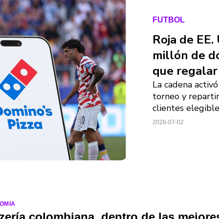
FUTBOL
Roja de EE.
millón de d
que regalar
La cadena activ
torneo y reparti
clientes elegibl
2026-07-02
OMIA
zería colombiana, dentro de las mejore