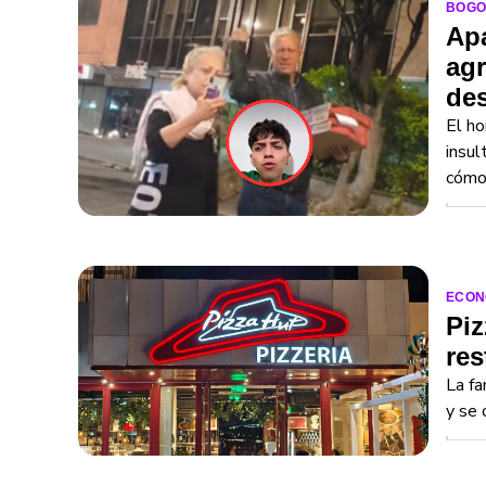
BOGO
Apa
agr
de
El ho
insul
cómo 
ECON
Piz
res
La fa
y se 