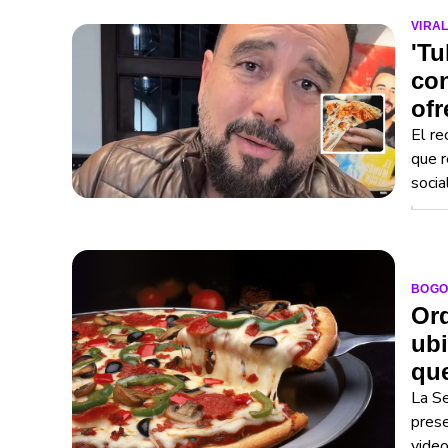
VIRA
'Tu
con
ofr
El re
que r
socia
BOGO
Ord
ubi
qu
La Se
prese
video