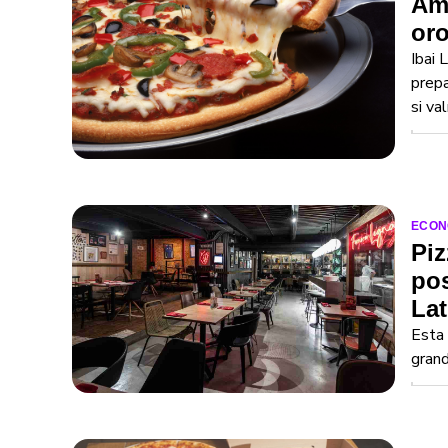
Amé
or
Ibai 
prepa
si val
ECON
Piz
pos
La
Esta 
grand