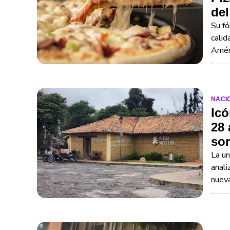
del
Su fó
calid
Améri
NACI
Ic
28 
sor
La un
anali
nuev