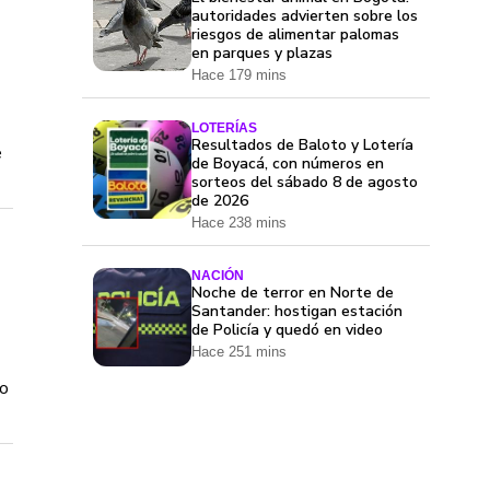
autoridades advierten sobre los
riesgos de alimentar palomas
en parques y plazas
Hace 179 mins
LOTERÍAS
Resultados de Baloto y Lotería
e
de Boyacá, con números en
sorteos del sábado 8 de agosto
de 2026
Hace 238 mins
NACIÓN
Noche de terror en Norte de
Santander: hostigan estación
de Policía y quedó en video
Hace 251 mins
do