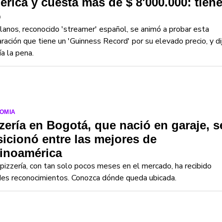
rica y cuesta más de $ 8'000.000: tien
o
Llanos, reconocido 'streamer' español, se animó a probar esta
ración que tiene un 'Guinness Record' por su elevado precio, y di
ía la pena.
OMIA
zería en Bogotá, que nació en garaje, s
icionó entre las mejores de
tinoamérica
pizzería, con tan solo pocos meses en el mercado, ha recibido
es reconocimientos. Conozca dónde queda ubicada.