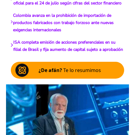
oficial para el 24 de julio según cifras del sector financiero
Colombia avanza en la prohibición de importación de
productos fabricados con trabajo forzoso ante nuevas
exigencias internacionales
ISA completa emisión de acciones preferenciales en su
filial de Brasil y fija aumento de capital sujeto a aprobación
¿De afán?
Te lo resumimos