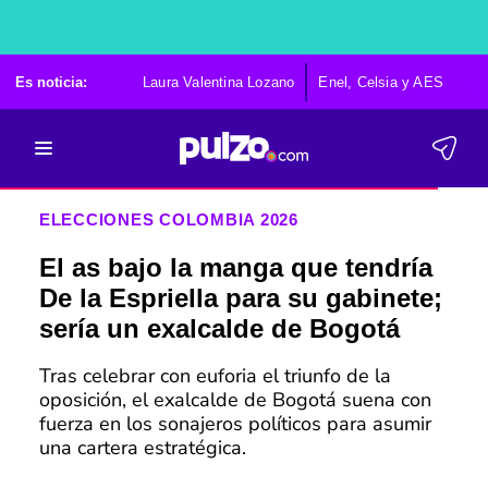
Es noticia:
Laura Valentina Lozano
Enel, Celsia y AES
Po
ELECCIONES COLOMBIA 2026
El as bajo la manga que tendría
De la Espriella para su gabinete;
sería un exalcalde de Bogotá
Tras celebrar con euforia el triunfo de la
oposición, el exalcalde de Bogotá suena con
fuerza en los sonajeros políticos para asumir
una cartera estratégica.