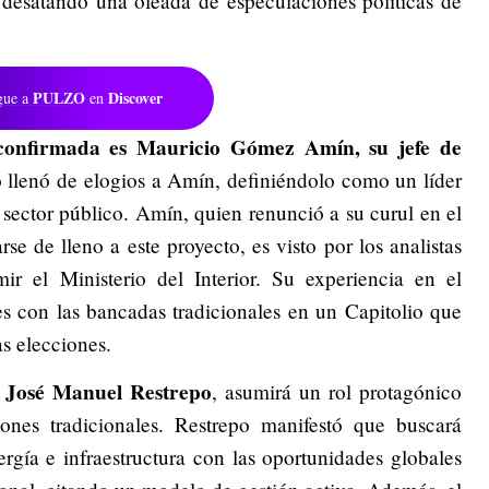
, desatando una oleada de especulaciones políticas de
PULZO
Discover
gue a
en
 confirmada es
Mauricio Gómez Amín
, su jefe de
o llenó de elogios a Amín, definiéndolo como un líder
 sector público.
Amín, quien renunció a su curul en el
se de lleno a este proyecto, es visto por los analistas
r el Ministerio del Interior.
Su experiencia en el
es con las bancadas tradicionales en un Capitolio que
s elecciones.
José Manuel Restrepo
,
, asumirá un rol protagónico
ones tradicionales.
Restrepo manifestó que buscará
rgía e infraestructura con las oportunidades globales