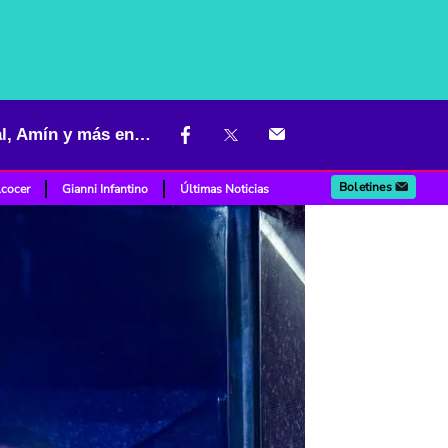
Nombres que suenan para ocupar gabinete de De la Espriella: Cabal, Amín y más entran en la baraja
Boletines
lcocer
Gianni Infantino
Últimas Noticias