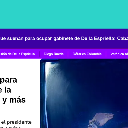
sión de De la Espriella
Diego Rueda
Dólar en Colombia
Verónica A
para
 la
n y más
, el presidente