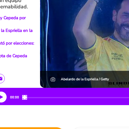
 un equipo
bernabilidad.
a y Cepeda por
la Espriella en la
tó por elecciones:
rota de Cepeda
Abelardo de la Espriella / Getty
00:00