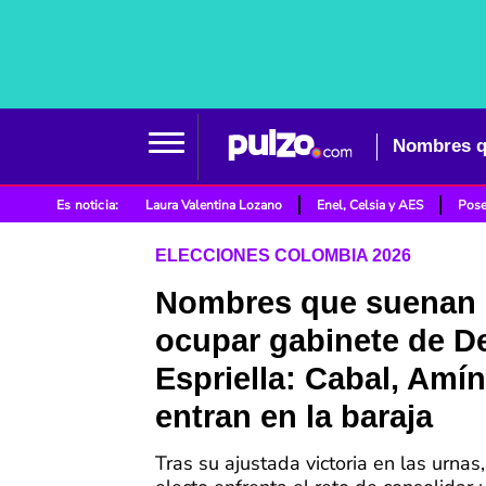
Es noticia:
Laura Valentina Lozano
Enel, Celsia y AES
Pose
ELECCIONES COLOMBIA 2026
Nombres que suenan 
ocupar gabinete de De
Espriella: Cabal, Amí
entran en la baraja
Tras su ajustada victoria en las urnas