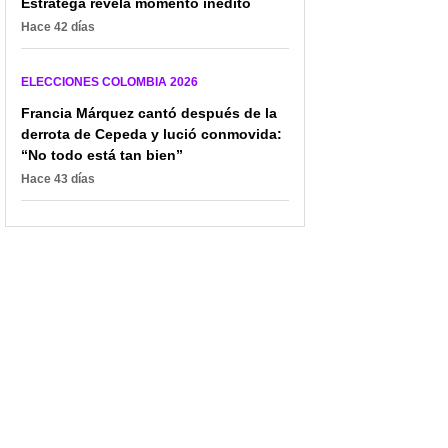
Estratega revela momento inédito
Hace 42 días
ELECCIONES COLOMBIA 2026
Francia Márquez cantó después de la
derrota de Cepeda y lució conmovida:
“No todo está tan bien”
Hace 43 días
El inesperado video de
🔴 EN VIVO Elecciones
Sarabia en el que se
en Colombia: así va la
desmarca de Petro: "No
jornada electoral de la
acompaño narrativa de
segunda vuelta
fraude"
presidencial