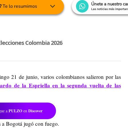
Únete a nuestro c
?
Te lo resumimos
Las noticias más important
Elecciones Colombia 2026
ngo 21 de junio, varios colombianos salieron por las
lardo de la Espriella en la segunda vuelta de las
PULZO
Discover
gue a
en
s a Bogotá jugó con fuego.