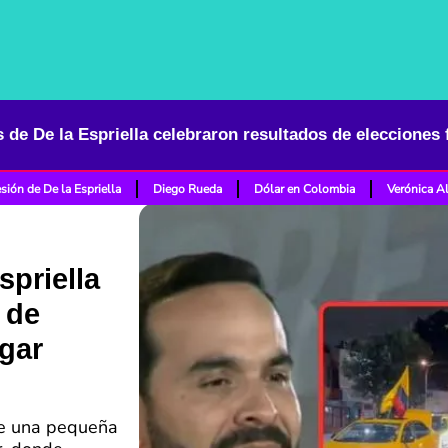
sión de De la Espriella
Diego Rueda
Dólar en Colombia
Verónica A
spriella
 de
ugar
de una pequeña