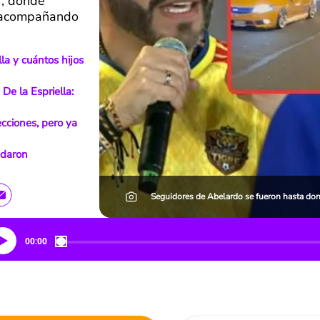
r, donde
s acompañando
la y cuántos hijos
De la Espriella:
cciones, pero ya
edaron
a
Seguidores de Abelardo se fueron hasta do
00:00