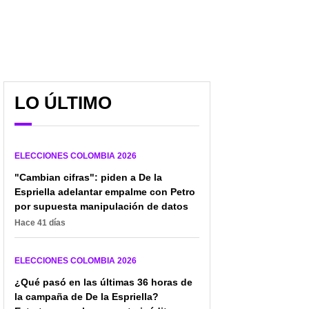
El inesperado video de
🔴 EN VIVO Elecciones
Sarabia en el que se
en Colombia: así va la
desmarca de Petro: "No
jornada electoral de la
acompaño narrativa de
segunda vuelta
LO ÚLTIMO
fraude"
presidencial
ELECCIONES COLOMBIA 2026
"Cambian cifras": piden a De la
Espriella adelantar empalme con Petro
por supuesta manipulación de datos
Hace 41 días
ELECCIONES COLOMBIA 2026
¿Qué pasó en las últimas 36 horas de
la campaña de De la Espriella?