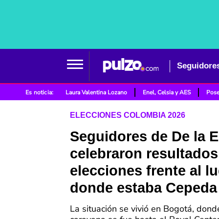
Es noticia:
Laura Valentina Lozano
Enel, Celsia y AES
Pose
ELECCIONES COLOMBIA 2026
Seguidores de De la E
celebraron resultados
elecciones frente al l
donde estaba Cepeda
La situación se vivió en Bogotá, don