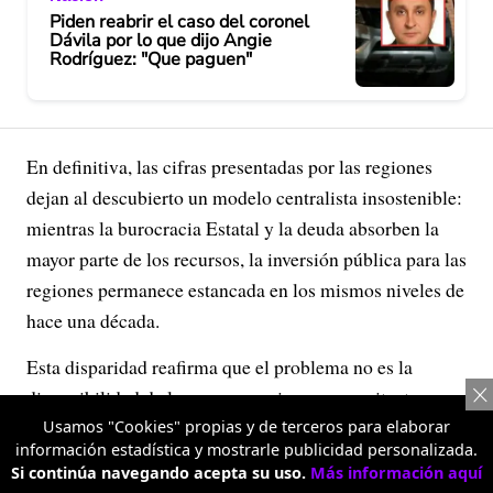
Piden reabrir el caso del coronel
Dávila por lo que dijo Angie
Rodríguez: "Que paguen"
En definitiva, las cifras presentadas por las regiones
dejan al descubierto un modelo centralista insostenible:
mientras la burocracia Estatal y la deuda absorben la
mayor parte de los recursos, la inversión pública para las
regiones permanece estancada en los mismos niveles de
hace una década.
Esta disparidad reafirma que el problema no es la
disponibilidad de los recursos, sino una arquitectura
administrativa que prioriza el gasto de funcionamiento
Usamos "Cookies" propias y de terceros para elaborar
información estadística y mostrarle publicidad personalizada.
sobre las necesidades reales del desarrollo territorial,
Si continúa navegando acepta su uso.
Más información aquí
asfixiando la capacidad de respuesta en las entidades