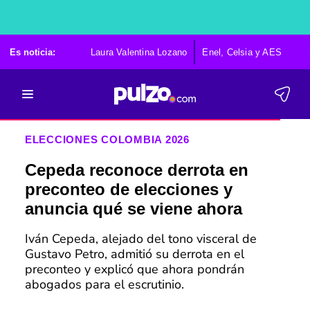
Es noticia:
Laura Valentina Lozano
Enel, Celsia y AES
Po
ELECCIONES COLOMBIA 2026
Cepeda reconoce derrota en
preconteo de elecciones y
anuncia qué se viene ahora
Iván Cepeda, alejado del tono visceral de
Gustavo Petro, admitió su derrota en el
preconteo y explicó que ahora pondrán
abogados para el escrutinio.