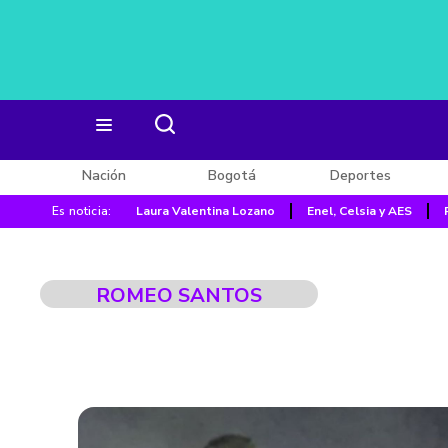
Nación
Bogotá
Deportes
Es noticia:
Laura Valentina Lozano
Enel, Celsia y AES
ROMEO SANTOS