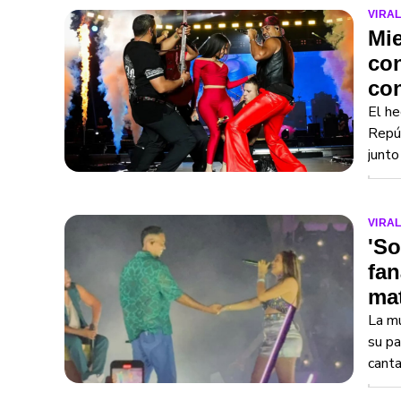
VIRA
Mie
con
con
El he
Repúb
junto
VIRA
'So
fan
ma
La mu
su pa
canta