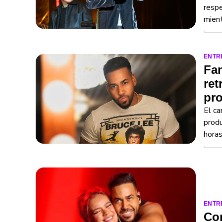
respe
mient
ENTR
Fa
ret
pr
El ca
produ
horas
ENTR
Con