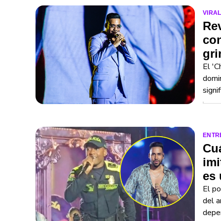
VIRA
Re
con
gri
El 'C
domin
signi
ENTR
Cuá
im
es 
El po
del a
depe