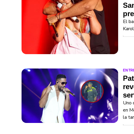
San
pr
El ba
Karol
ENTR
Pa
rev
ser
Uno d
en Me
la ta