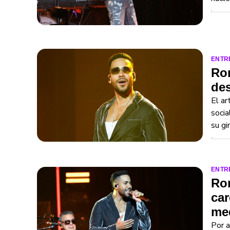
ENTR
Rom
des
El ar
socia
su gi
ENTR
Rom
car
med
Por a