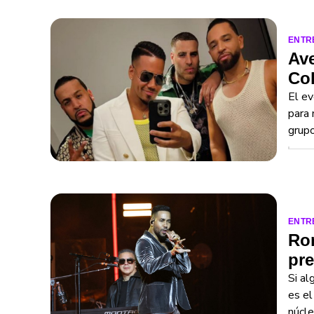
ENTR
Ave
Col
El ev
para 
grupo
ENTR
Rom
pre
Si al
es el
núcle