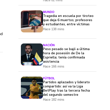
Hace 82 mins
MUNDO
Tragedia en escuela por tiroteo
que deja 6 muertos; profesores
y estudiantes, entre víctimas
Hace 138 mins
ad
NACIÓN
Peso pesado se bajó a última
hora de posesión de De la
Espriella; tenía confirmada
asistencia
Hace 166 mins
FÚTBOL
Partidos aplazados y liderato
compartido: así va la Liga
BetPlay tras la tercera fecha
del segundo semestre
Hace 182 mins