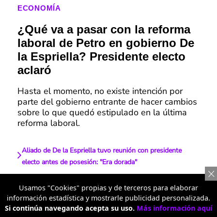
ECONOMÍA
¿Qué va a pasar con la reforma
laboral de Petro en gobierno De
la Espriella? Presidente electo
aclaró
Hasta el momento, no existe intención por
parte del gobierno entrante de hacer cambios
sobre lo que quedó estipulado en la última
reforma laboral.
Aliado de De la Espriella tuvo reunión con presidente
electo antes de posesión: "Era dorada"
Peso pesado se bajó a última hora de posesión de De la
Usamos "Cookies" propias y de terceros para elaborar
Espriella; tenía confirmada asistencia
información estadística y mostrarle publicidad personalizada.
Si continúa navegando acepta su uso.
Más información aquí
De la Espriella sorprendió con decisión para su posesión y