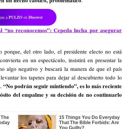
en un hecho caótico, problemático
.
PULZO
Discover
gue a
en
 al “no reconocemos”: Cepeda lucha por asegurar
 porque, del otro lado, el presidente electo no está
onvierta en un espectáculo, insistirá en presentar la
mo algo negativo y buscará la manera de que el país
evantar los tapetes para dejar al descubierto todo lo
“No podrán seguir mintiendo”, es lo más reciente
s.
ósito del empalme y su decisión de no continuarlo