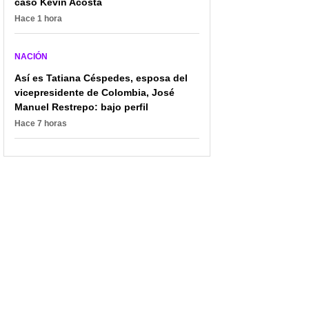
caso Kevin Acosta
Hace 1 hora
NACIÓN
Así es Tatiana Céspedes, esposa del
vicepresidente de Colombia, José
Manuel Restrepo: bajo perfil
Hace 7 horas
Él era Henry, el adulto
Corte Suprema abre
mayor que fue atacado
investigación por
por sicarios frente a una
presunto tráfico de
tienda
influencias contra
congresista Jorge
Cerchiaro Figueroa en
La Guajira