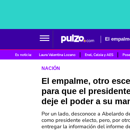
El empalme
Es noticia:
Laura Valentina Lozano
Enel, Celsia y AES
Pose
NACIÓN
El empalme, otro esce
para que el president
deje el poder a su ma
Por un lado, desconoce a Abelardo de
como presidente electo, pero, por otr
entregar la información del informe d