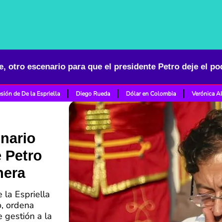
, otro escenario para que el presidente Petro deje el p
sión de De la Espriella
Diego Rueda
Dólar en Colombia
Verónica A
nario
e Petro
nera
 la Espriella
o, ordena
e gestión a la