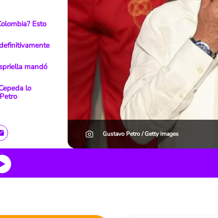
 Colombia? Esto
 definitivamente
Espriella mandó
 Cepeda lo
Petro
Gustavo Petro / Getty images