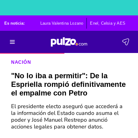
Es noticia:
Laura Valentina Lozano
Enel, Celsia y AES
Po
NACIÓN
"No lo iba a permitir": De la
Espriella rompió definitivamente
el empalme con Petro
El presidente electo aseguró que accederá a
la información del Estado cuando asuma el
poder y José Manuel Restrepo anunció
acciones legales para obtener datos.