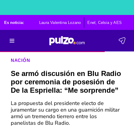
Es noticia:
Laura Valentina Lozano
Enel, Celsia y AES
Po
NACIÓN
Se armó discusión en Blu Radio
por ceremonia de posesión de
De la Espriella: “Me sorprende”
La propuesta del presidente electo de
juramentar su cargo en una guarnición militar
armó un tremendo tierrero entre los
panelistas de Blu Radio.