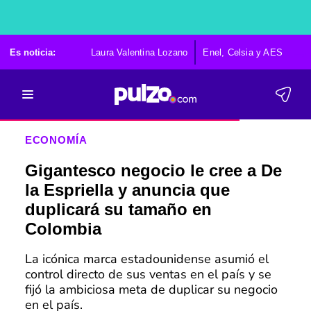
Es noticia:
Laura Valentina Lozano
Enel, Celsia y AES
Po
ECONOMÍA
Gigantesco negocio le cree a De
la Espriella y anuncia que
duplicará su tamaño en
Colombia
La icónica marca estadounidense asumió el
control directo de sus ventas en el país y se
fijó la ambiciosa meta de duplicar su negocio
en el país.