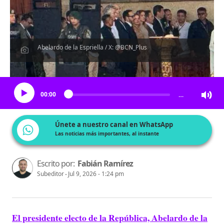
Abelardo de la Espriella / X: @BCN_Plus
Escucha el artículo
00:00
…
Únete a nuestro canal en WhatsApp
Las noticias más importantes, al instante
Escrito por:
Fabián Ramírez
Subeditor
Jul 9, 2026 - 1:24 pm
El presidente electo de la República, Abelardo de la