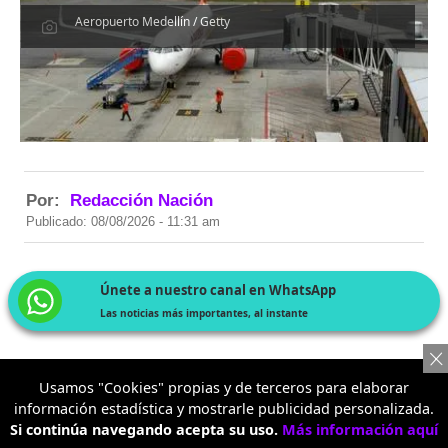
Aeropuerto Medellín / Getty
Por:
Redacción Nación
Publicado: 08/08/2026 - 11:31 am
Únete a nuestro canal en WhatsApp
Las noticias más importantes, al instante
Uno de los aeropuertos más importantes de Colombia
Usamos "Cookies" propias y de terceros para elaborar
tendrá una transformación histórica en los próximos
información estadística y mostrarle publicidad personalizada.
años. La Aeronáutica Civil presentó el nuevo Plan
Si continúa navegando acepta su uso.
Más información aquí