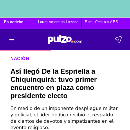
Es noticia:
Laura Valentina Lozano
Enel, Celsia y AES
Po
NACIÓN
Así llegó De la Espriella a
Chiquinquirá: tuvo primer
encuentro en plaza como
presidente electo
En medio de un imponente despliegue militar
y policial, el líder político recibió el respaldo
de cientos de devotos y simpatizantes en el
evento religioso.